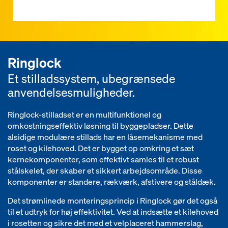
Ringlock
Et stilladssystem, ubegrænsede
anvendelsesmuligheder.
Ringlock-stilladset er en multifunktionel og
omkostningseffektiv løsning til byggepladser. Dette
alsidige modulære stillads har en låsemekanisme med
roset og kilehoved. Det er bygget op omkring et sæt
kernekomponenter, som effektivt samles til et robust
stålskelet, der skaber et sikkert arbejdsområde. Disse
komponenter er standere, rækværk, afstivere og ståldæk.
Det strømlinede monteringsprincip i Ringlock gør det også
til et udtryk for høj effektivitet. Ved at indsætte et kilehoved
i rosetten og sikre det med et velplaceret hammerslag,