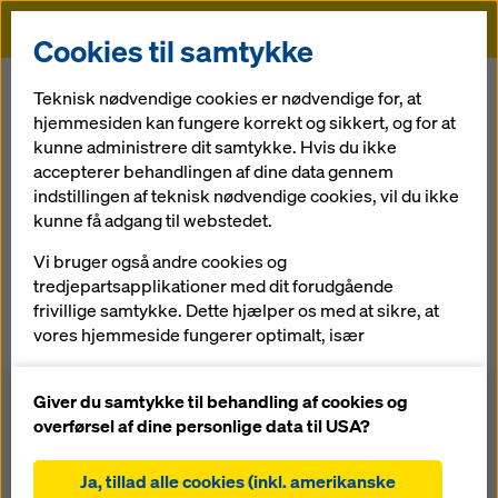
Doka
Cookies til samtykke
Startside
Tjenesteydelser
3-D planlægning
Teknisk nødvendige cookies er nødvendige for, at
hjemmesiden kan fungere korrekt og sikkert, og for at
kunne administrere dit samtykke. Hvis du ikke
Tilbage til oversigten
accepterer behandlingen af dine data gennem
indstillingen af teknisk nødvendige cookies, vil du ikke
3-D planlægning
kunne få adgang til webstedet.
Komplekse bygningsgeometrier kræver specielle
Vi bruger også andre cookies og
projekteringsmetoder og ekspertise. Doka‘s teknikere
tredjepartsapplikationer med dit forudgående
udvikler 3-D modeller til dig som basis for projektet:
frivillige samtykke. Dette hjælper os med at sikre, at
vores hjemmeside fungerer optimalt, især
visualisering af komplekse byggeafsnit som 3-D grafik
løbende at forbedre funktionaliteten på vores
koncentreret knowhow hos projektteknikere med
hjemmeside (funktionelle og statistiske cookies),
Giver du samtykke til behandling af cookies og
international erfaring
at lette en problemfri købsproces, når du bruger
overførsel af dine personlige data til USA?
Dokas onlinebutik (funktionelle og statistiske
cookies),
Ja, tillad alle cookies (inkl. amerikanske