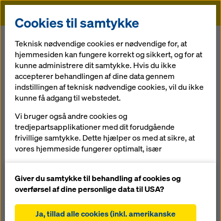
Doka
Cookies til samtykke
Startside
Tjenesteydelser
Færdig-service
Teknisk nødvendige cookies er nødvendige for, at
hjemmesiden kan fungere korrekt og sikkert, og for at
kunne administrere dit samtykke. Hvis du ikke
Tilbage til oversigten
accepterer behandlingen af dine data gennem
indstillingen af teknisk nødvendige cookies, vil du ikke
Færdig-service
kunne få adgang til webstedet.
Doka systemforskallinger dækker et bredt felt inden for
Vi bruger også andre cookies og
brugen af forskallinger. Specielle forhold eller krav til
tredjepartsapplikationer med dit forudgående
bygværket samt usædvanlige former kræver ofte
frivillige samtykke. Dette hjælper os med at sikre, at
individuelle forholdsregler. Her kan Doka‘s Færdig-service
vores hjemmeside fungerer optimalt, især
hjælpe til med at fremstille forskallingsenheder i en
løbende at forbedre funktionaliteten på vores
„skræddersyet“ udgave. Kombinationen af Doka systemer
hjemmeside (funktionelle og statistiske cookies),
Giver du samtykke til behandling af cookies og
med skræddersyede løsninger fremmer økonomisk
at lette en problemfri købsproces, når du bruger
overførsel af dine personlige data til USA?
bæredygtige byggeforløb:
Dokas onlinebutik (funktionelle og statistiske
cookies),
lavere monteringsudgifter på byggepladsen
Ja, tillad alle cookies (inkl. amerikanske