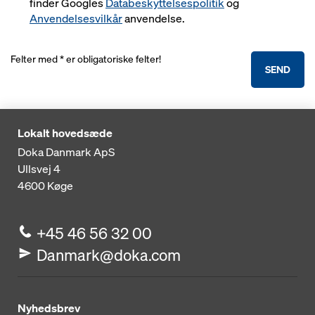
finder Googles
Databeskyttelsespolitik
og
Anvendelsesvilkår
anvendelse.
Felter med * er obligatoriske felter!
SEND
Lokalt hovedsæde
Doka Danmark ApS
Ullsvej 4
4600
Køge
+45 46 56 32 00
Danmark@doka.com
Nyhedsbrev