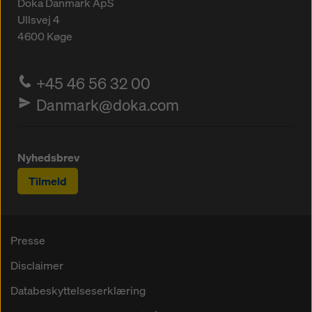
Doka Danmark ApS
Ullsvej 4
4600
Køge
+45 46 56 32 00
Danmark@doka.com
Nyhedsbrev
Tilmeld
Presse
Disclaimer
Databeskyttelseserklæring