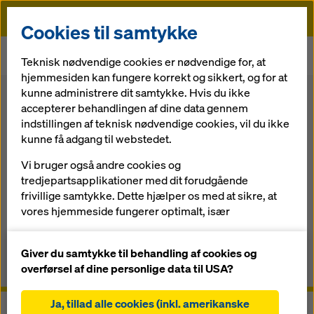
Doka
Cookies til samtykke
Startside
Forskalling
Dækstøtter
Teknisk nødvendige cookies er nødvendige for, at
Element dækforskalling Dokadek 30
hjemmesiden kan fungere korrekt og sikkert, og for at
kunne administrere dit samtykke. Hvis du ikke
Tilbage til oversigten
Webshop
accepterer behandlingen af dine data gennem
indstillingen af teknisk nødvendige cookies, vil du ikke
Element dækforskalling Dokadek
kunne få adgang til webstedet.
30
Vi bruger også andre cookies og
tredjepartsapplikationer med dit forudgående
Det dragerfri manuelle system til hurtig opsætning og
frivillige samtykke. Dette hjælper os med at sikre, at
nedtagning
vores hjemmeside fungerer optimalt, især
løbende at forbedre funktionaliteten på vores
Overblik
hjemmeside (funktionelle og statistiske cookies),
Giver du samtykke til behandling af cookies og
at lette en problemfri købsproces, når du bruger
overførsel af dine personlige data til USA?
Brugerinformationer, dokumenter og videoer
Dokas onlinebutik (funktionelle og statistiske
cookies),
Ja, tillad alle cookies (inkl. amerikanske