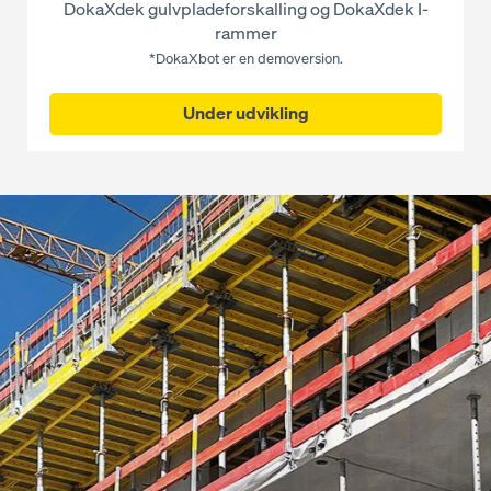
DokaXdek gulvpladeforskalling og DokaXdek I-
rammer
*DokaXbot er en demoversion.
Under udvikling