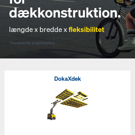
dækkonstruktion.
længde x bredde x
fleksibilitet
*Kunstnerisk præsentation
DokaXdek