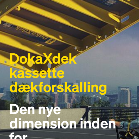
DokaXdek
kassette
dækforskalling
Den nye
dimension inden
for