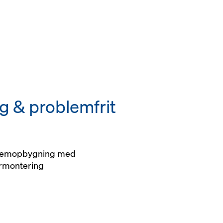
ng & problemfrit
ystemopbygning med
rmontering