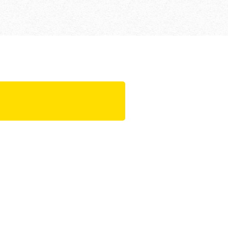
fra enkelt
g til fuldt hydraulisk
yggeproces
te monteringstider med
forskallings- og
nenter