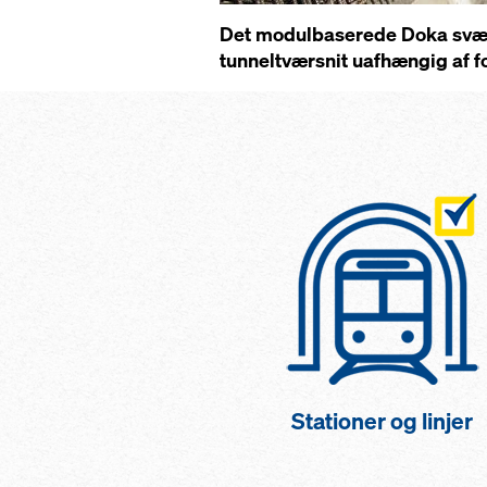
Det modulbaserede Doka svær la
tunneltværsnit uafhængig af f
Stationer og linjer