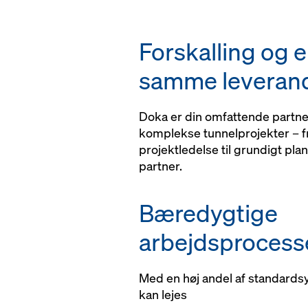
fra monteringsteg
risikovurdering
Forskalling og e
samme leveran
Doka er din omfattende partner
komplekse tunnelprojekter – f
projektledelse til grundigt plan
partner.
Bæredygtige
arbejdsprocess
Med en høj andel af standard
kan lejes