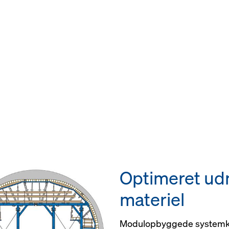
Optimeret udn
materiel
Modulopbyggede systemko