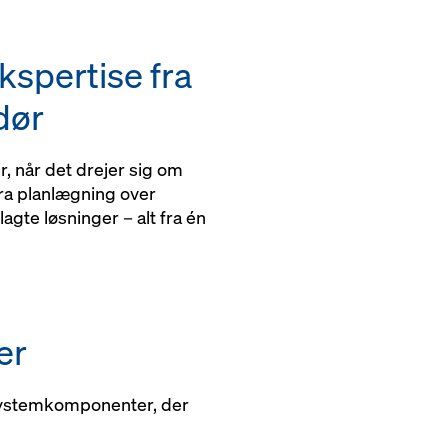
ninger til og med
kspertise fra
dør
, når det drejer sig om
ra planlægning over
lagte løsninger – alt fra én
er
systemkomponenter, der