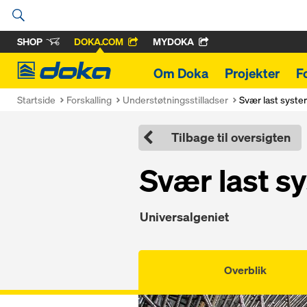
SHOP
DOKA.COM
MYDOKA
Doka
Om Doka
Projekter
F
Startside
Forskalling
Understøtningsstilladser
Svær last syste
Tilbage til oversigten
Svær last s
Universalgeniet
Overblik