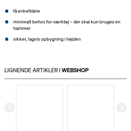
få enkeltdele
minimalt behov for værktøj – der skal kun bruges en
hammer
sikker, lagvis opbygning i højden
LIGNENDE ARTIKLER I
WEBSHOP
Left
Rig