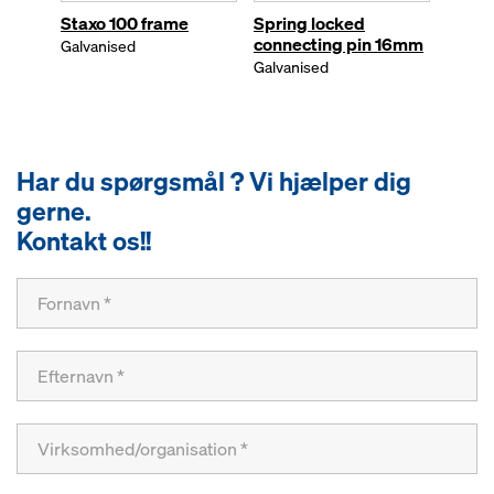
Staxo 100 frame
Spring locked
Screw
connecting pin 16mm
Galvanised
Galvan
Galvanised
Har du spørgsmål ? Vi hjælper dig
gerne.
Kontakt os!!