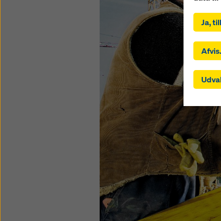
Ved at k
samtykke
Ja, t
valgte«
kan ogs
indstill
Afvis
tredjela
henhold
Udval
henhold 
en risik
adgang 
og at de
cookies,
cookiein
websted 
tilbage
ved at 
Du kan 
giver d
cookiein