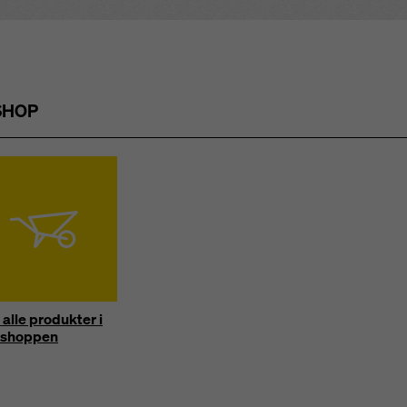
SHOP
alle produkter i
shoppen