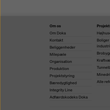
Om os
Projekt
Om Doka
Højhus
Kontakt
Boliger
industr
Beliggenheder
Brobyg
Milepæle
Kraftv
Organisation
Tunnel
Produktion
Minedri
Projektstyring
Alle re
Bæredygtighed
Integrity Line
Adfærdskodeks Doka