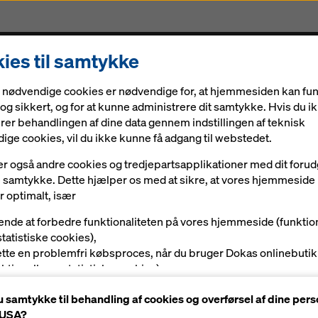
ies til samtykke
orskalling og service
Digitale løsninger
Aktuelt
 nødvendige cookies er nødvendige for, at hjemmesiden kan fu
splader
og sikkert, og for at kunne administrere dit samtykke. Hvis du i
rer behandlingen af dine data gennem indstillingen af teknisk
ige cookies, vil du ikke kunne få adgang til webstedet.
er også andre cookies og tredjepartsapplikationer med dit foru
skallingsplader
ige samtykke. Dette hjælper os med at sikre, at vores hjemmeside
r optimalt, især
ende at forbedre funktionaliteten på vores hjemmeside (funktio
statistiske cookies),
lette en problemfri købsproces, når du bruger Dokas onlinebutik
nktionelle og statistiske cookies),
Brugerinformationer, dokumenter og
give dig som bruger passende reklamer på visse platforme
videoer
u samtykke til behandling af cookies og overførsel af dine pers
rkedsføringscookies).
l USA?