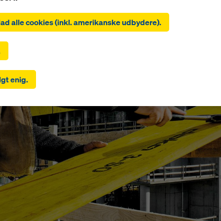
likke på »Tillad alle cookies (inkl. amerikanske udbydere)« giver 
 til installation og brug af alle cookies. Ved at klikke på »Accep
illad alle cookies (inkl. amerikanske udbydere).
 accepterer du de cookies, du har valgt med afkrydsningsfelterne
å indebære overførsel af data til tredjelande såsom USA. Hvis d
inger, du har valgt, også omfatter udbydere, der overfører data til
.
nde, hvor der ikke foreligger en afgørelse om tilstrækkelighed i
 til artikel 45 i GDPR og ingen passende sikkerhedsforanstaltnin
gt enig.
til artikel 46 i GDPR, gælder dit samtykke også for dette. Der k
o for, at dine data, der overføres på denne måde, kan være genst
for myndigheder i disse tredjelande til kontrol- og overvågnings
r ikke er nogen effektive retsmidler mod dette. Du kan afvise all
 der kræver samtykke, ved at klikke på 'Afvis' eller ved at juster
dstillinger
ved at klikke på cookieindstillinger nederst på dette
og bruge de tilsvarende afkrydsningsfelter. Du kan til enhver ti
kalde dit samtykke med fremtidig virkning og uden at angive en 
klikke på
cookieindstillinger
i bunden af dette websted.
finde flere oplysninger om vores cookies
i vores privatlivspolitik
ig også mulighed for at vælge dine cookies (avancerede
dstillinger).