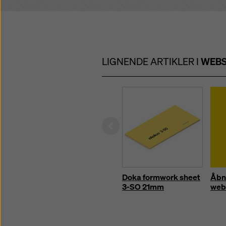
LIGNENDE ARTIKLER I
WEB
Left
Doka formwork sheet
Åbn 
3-SO 21mm
web