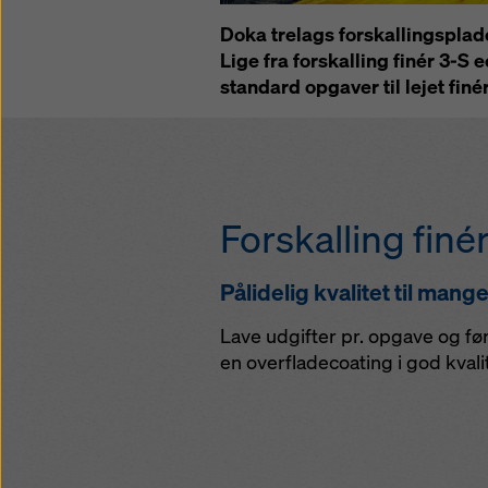
Doka trelags forskallingsplad
Lige fra forskalling finér 3-S 
standard opgaver til lejet finér
Forskalling finé
Pålidelig kvalitet til man
Lave udgifter pr. opgave og fø
en overfladecoating i god kvalit