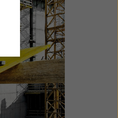
du dit
ter
. Dette
e
ger i
an være
and for
formål,
e
e dine
d
grund
. Vi