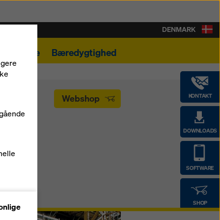
DENMARK
Karriere
Bæredygtighed
ngere
kke
KONTAKT
Webshop
dgående
DOWNLOADS
nelle
SOFTWARE
SHOP
onlige