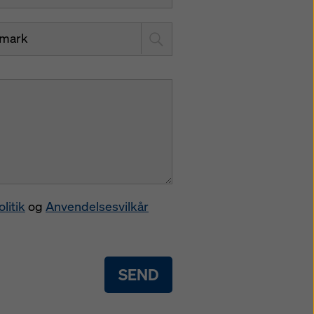
mark
litik
og
Anvendelsesvilkår
SEND