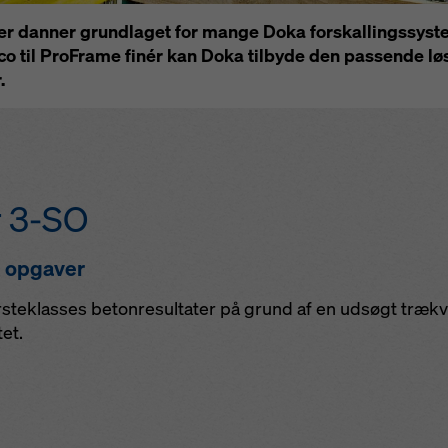
er danner grundlaget for mange Doka forskallingssyste
eco til ProFrame finér kan Doka tilbyde den passende løs
.
r 3-SO
ge opgaver
rsteklasses betonresultater på grund af en udsøgt trækv
et.