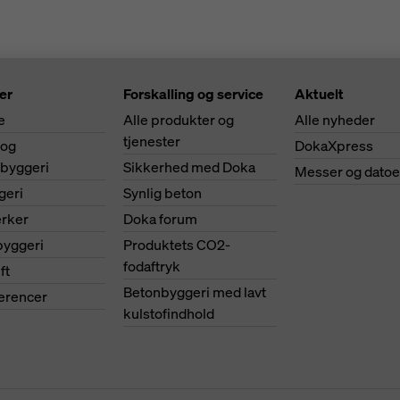
er
Forskalling og service
Aktuelt
e
Alle produkter og
Alle nyheder
tjenester
 og
DokaXpress
ibyggeri
Sikkerhed med Doka
Messer og datoe
geri
Synlig beton
ærker
Doka forum
byggeri
Produktets CO2-
fodaftryk
ft
Betonbyggeri med lavt
ferencer
kulstofindhold