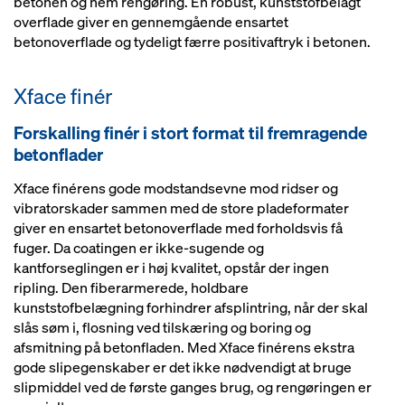
betonen og nem rengøring. En robust, kunststofbelagt
overflade giver en gennemgående ensartet
betonoverflade og tydeligt færre positivaftryk i betonen.
Xface finér
Forskalling finér i stort format til fremragende
betonflader
Xface finérens gode modstandsevne mod ridser og
vibratorskader sammen med de store pladeformater
giver en ensartet betonoverflade med forholdsvis få
fuger. Da coatingen er ikke-sugende og
kantforseglingen er i høj kvalitet, opstår der ingen
ripling. Den fiberarmerede, holdbare
kunststofbelægning forhindrer afsplintring, når der skal
slås søm i, flosning ved tilskæring og boring og
afsmitning på betonfladen. Med Xface finérens ekstra
gode slipegenskaber er det ikke nødvendigt at bruge
slipmiddel ved de første ganges brug, og rengøringen er