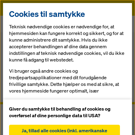
Doka
Cookies til samtykke
Startside
Forskalling
Systemkomponenter
Teknisk nødvendige cookies er nødvendige for, at
Elementstøtte tilbehør
hjemmesiden kan fungere korrekt og sikkert, og for at
kunne administrere dit samtykke. Hvis du ikke
Tilbage til oversigten
Webshop
accepterer behandlingen af dine data gennem
indstillingen af teknisk nødvendige cookies, vil du ikke
Elementstøtte tilbehør
kunne få adgang til webstedet.
Vi bruger også andre cookies og
De afprøvede støtter til justering og fastlåsning af Doka
tredjepartsapplikationer med dit forudgående
forskallingssystemer
frivillige samtykke. Dette hjælper os med at sikre, at
vores hjemmeside fungerer optimalt, især
Overblik
løbende at forbedre funktionaliteten på vores
hjemmeside (funktionelle og statistiske cookies),
Giver du samtykke til behandling af cookies og
at lette en problemfri købsproces, når du bruger
overførsel af dine personlige data til USA?
Dokas onlinebutik (funktionelle og statistiske
cookies),
Ja, tillad alle cookies (inkl. amerikanske