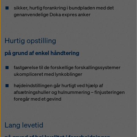
cookieindstillinger
ved at klikke på cookieindstillinger
sikker, hurtig forankring i bundpladen med det
nederst på dette websted og bruge de tilsvarende
genanvendelige Doka expres anker
afkrydsningsfelter. Du kan til enhver tid tilbagekalde
dit samtykke med fremtidig virkning og uden at angive
en grund ved at klikke på
cookieindstillinger
i bunden
af dette websted.
Hurtig opstilling
Du kan finde flere oplysninger om vores cookies
i
på grund af enkel håndtering
vores privatlivspolitik
. Vi giver dig også mulighed for
at vælge dine cookies (avancerede
cookieindstillinger).
fastgørelse til de forskellige forskallingssystemer
ukompliceret med lynkoblinger
højdeindstillingen går hurtigt ved hjælp af
afsætningshuller og hulnummering – finjusteringen
foregår med et gevind
Lang levetid