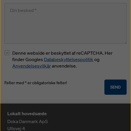
Denne webside er beskyttet af reCAPTCHA. Her
finder Googles
Databeskyttelsespolitik
og
Anvendelsesvilkår
anvendelse.
Felter med * er obligatoriske felter!
SEND
Lokalt hovedsæde
Doka Danmark ApS
Ullsvej 4