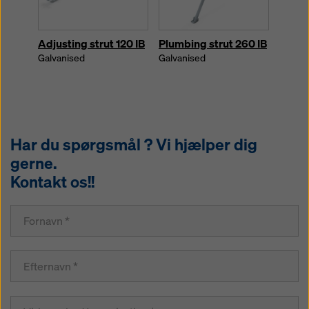
Adjusting strut 120 IB
Plumbing strut 260 IB
Exten
2.00
Galvanised
Galvanised
Powder
Alumi
Har du spørgsmål ? Vi hjælper dig
gerne.
Kontakt os!!