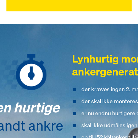
Lynhurtig mo
ankergenerat
der kræves ingen 2. m
der skal ikke monteres
n hurtige
er nu endnu hurtigere
andt ankre
skal ikke udmåles igen,
op til 152 kN/anker til