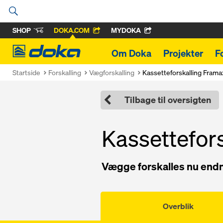
SHOP
DOKA.COM
MYDOKA
Doka
Om Doka
Projekter
F
Startside
Forskalling
Vægforskalling
Kassetteforskalling Framax
Tilbage til oversigten
Kassettefors
Vægge forskalles nu endn
Overblik