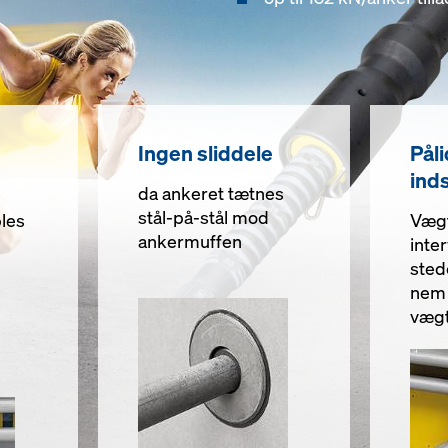
Ingen sliddele
Påli
inds
da ankeret tætnes
stål-på-stål mod
les
Vægt
ankermuffen
inter
sted
nem 
vægt