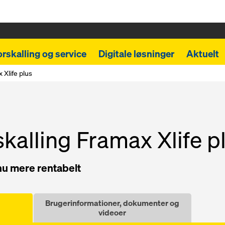
orskalling og service
Digitale løsninger
Aktuelt
 Xlife plus
kalling Framax Xlife p
u mere rentabelt
Brugerinformationer, dokumenter og
videoer