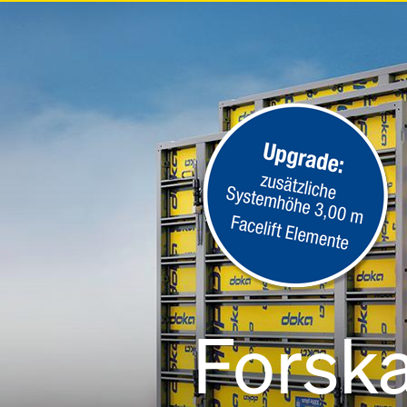
Open
Forska