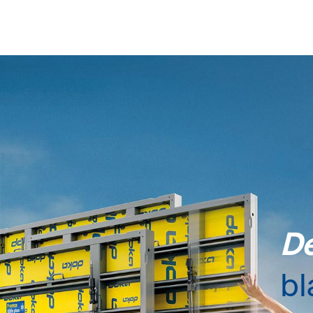
De
bl