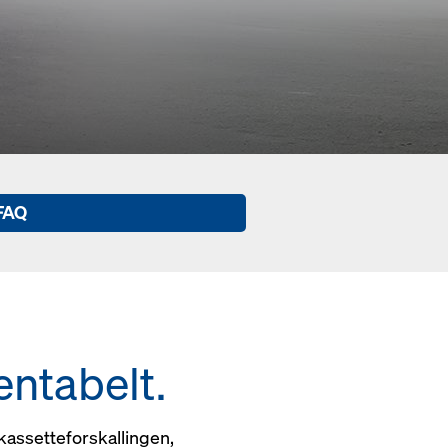
FAQ
ntabelt.
 kassetteforskallingen,