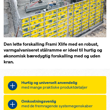
Den lette forskalling Frami Xlife med en robust,
varmgalvaniseret stålramme er ideel til hurtig og
økonomisk bæredygtig forskalling med og uden
kran.
Hurtig og universelt anvendelig
med mange praktiske produktdetaljer
Omkostningsvenlig
praktisk stålkassetteforskalling til
med de fremragende systemegenskaber
fundamenter, vægge og søjler