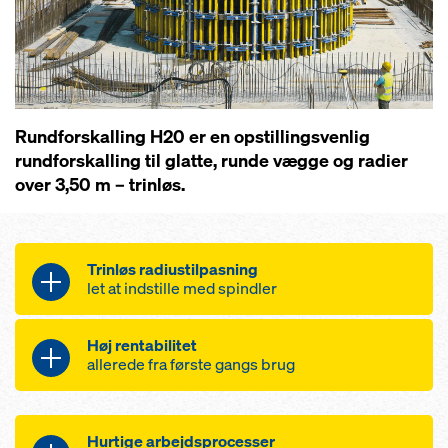
Rundforskalling H20 er en opstillingsvenlig
rundforskalling til glatte, runde vægge og radier
over 3,50 m – trinløs.
Trinløs radiustilpasning
let at indstille med spindler
Rundforskalling H20 er særdeles
Høj rentabilitet
fleksibel fordi formen har
allerede fra første gangs brug
et praksisorienteret højderaster
Lavere leje- og lønudgifterne på
byggepladsen ved hjælp af
nøjagtige kurver fra 3,50 m radius
Hurtige arbejdsprocesser