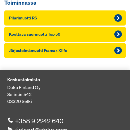
Toiminnassa
Pi­la­ri­muot­ti RS
Koot­ta­va suur­muot­ti Top 50
Jär­jes­tel­mä­muot­ti Framax Xlife
Keskustoimisto
Doka Finland Oy
Selintie 542
03320
Selki
+358 9 2242 640
finland@doka.com