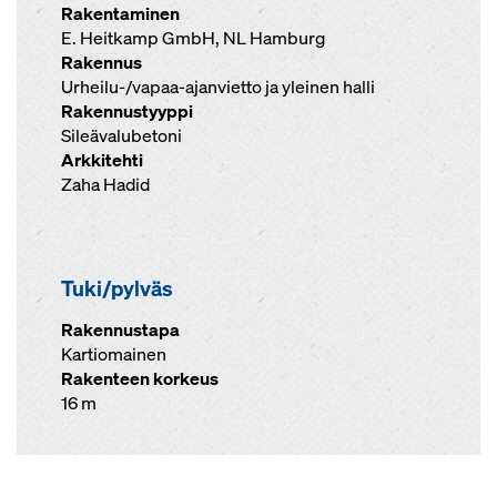
Rakentaminen
E. Heitkamp GmbH, NL Hamburg
Rakennus
Urheilu-/vapaa-ajanvietto ja yleinen halli
Rakennustyyppi
Sileävalubetoni
Arkkitehti
Zaha Hadid
Tuki/pylväs
Rakennustapa
Kartiomainen
Rakenteen korkeus
16 m