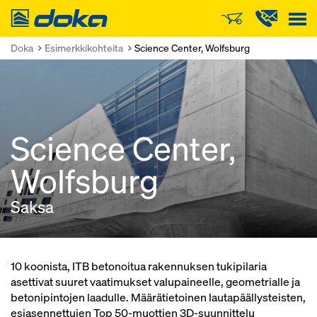
Doka
Doka
Esimerkkikohteita
Science Center, Wolfsburg
Science Center,
Wolfsburg
Saksa
10 koonista, ITB betonoitua rakennuksen tukipilaria
asettivat suuret vaatimukset valupaineelle, geometrialle ja
betonipintojen laadulle. Määrätietoinen lautapäällysteisten,
esiasennettujen Top 50-muottien 3D-suunnittelu