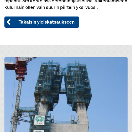
tapahtui 5m korkeissa betonointijaksoissa. Rakentamiseen
kului näin ollen vain suurin piirtein yksi vuosi.
Takaisin yleiskatsaukseen
Open