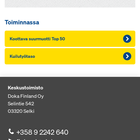
Toiminnassa
Koot­ta­va suur­muot­ti Top 50
Kui­lu­työ­ta­so
Keskustoimisto
Doka Finland Oy
Selintie 542
03320
Selki
+358 9 2242 640