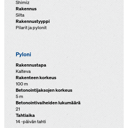
Shimiz
Rakennus
Silta
Rakennustyyppi
Pilarit ja pylonit
Pyloni
Rakennustapa
Kalteva
Rakenteen korkeus
100 m
Betonointijaksojen korkeus
5 m
Betonointivaiheiden lukumäärä
21
Tahtiaika
14 -päivän tahti