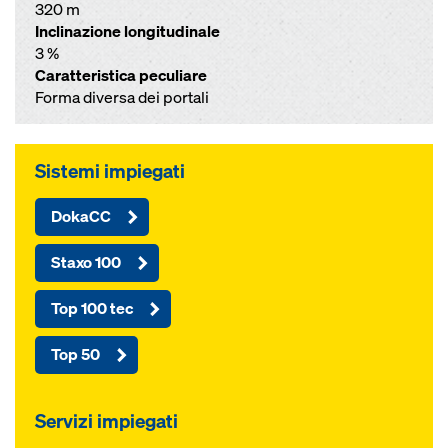
320 m
Inclinazione longitudinale
3 %
Caratteristica peculiare
Forma diversa dei portali
Sistemi impiegati
DokaCC
Staxo 100
Top 100 tec
Top 50
Servizi impiegati