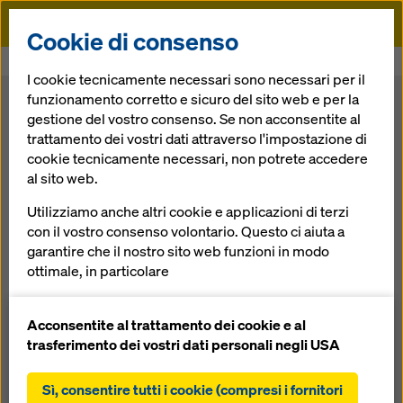
Doka
Cookie di consenso
Doka
News
I cookie tecnicamente necessari sono necessari per il
funzionamento corretto e sicuro del sito web e per la
gestione del vostro consenso. Se non acconsentite al
trattamento dei vostri dati attraverso l'impostazione di
cookie tecnicamente necessari, non potrete accedere
al sito web.
Utilizziamo anche altri cookie e applicazioni di terzi
con il vostro consenso volontario. Questo ci aiuta a
Doka estende il calcolo dell’impronta di carbonio
garantire che il nostro sito web funzioni in modo
dei propri prodotti a oltre 9.000 referenze
ottimale, in particolare
15.07.2026 | Notizie
migliorare continuamente la funzionalità del
Doka rafforza ulteriormente la propria leadership nella
nostro sito web (cookie funzionali e statistici),
Acconsentite al trattamento dei cookie e al
trasparenza dei dati di sostenibilità per il settore delle
facilitare un processo di acquisto senza problemi
trasferimento dei vostri dati personali negli USA
costruzioni, ampliando la disponibilità delle Impronte di
nell'online shop Doka (cookie funzionali e
Carbonio di Prodotto (Product Carbon Footprints, PCF) a
statistici),
Sì, consentire tutti i cookie (compresi i fornitori
oltre 9.000 prodotti. Questa iniziativa offre ai clienti una