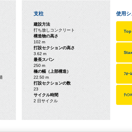
支柱
使用シ
建設方法
打ち放しコンクリート
To
構造物の高さ
102 m
打設セクションの高さ
St
3.62 m
最長スパン
250 m
橋の幅（上部構造）
ﾌｫｰﾑ
清
22.50 m
打設セクションの数
23
サイクル時間
ﾃｨﾝﾊ
2 日サイクル