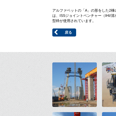
アルファベットの「A」の形をした2棟
は、ISSジョイントベンチャー（IHI/
型枠が使用されています。
戻る
Open
Open
Open
Open