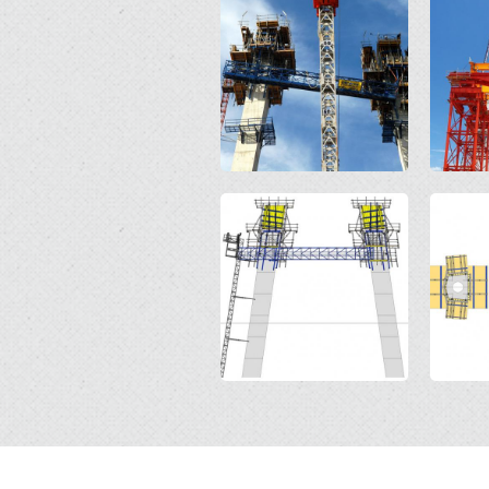
Open
Open