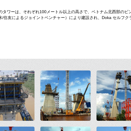
のタワーは、それぞれ100メートル以上の高さで、ベトナム北西部のビ
清水/住友によるジョイントベンチャー）により建設され、Doka セルフクライ
Open
Open
Open
Open