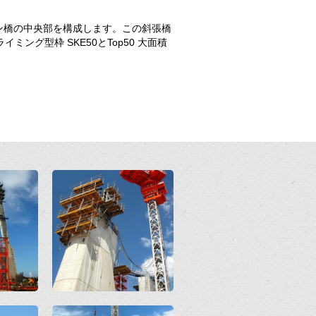
ン橋の中央部を構成します。この斜張橋
ミング型枠 SKE50とTop50 大面積
Open
Open