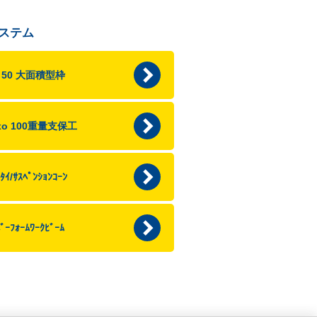
ステム
p 50 大面積型枠
axo 100重量支保工
ﾀｲ/ｻｽﾍﾟﾝｼｮﾝｺｰﾝ
ﾞｰﾌｫｰﾑﾜｰｸﾋﾞｰﾑ