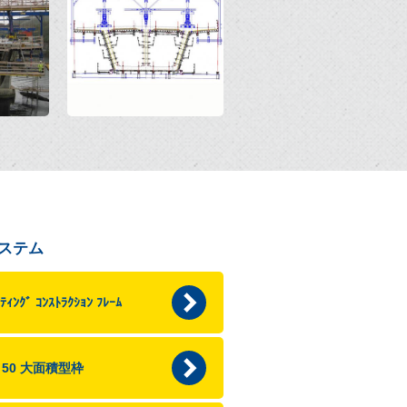
ステム
ﾃｨﾝｸﾞ ｺﾝｽﾄﾗｸｼｮﾝ ﾌﾚｰﾑ
p 50 大面積型枠