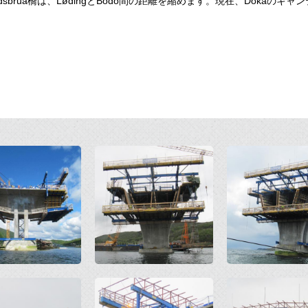
andsbrua橋は、LødingとBodo間の距離を縮めます。現在、Dokaの
Open
Open
Open
Open