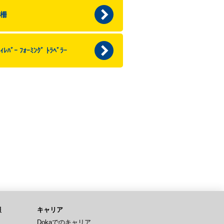
柵
ｨﾚﾊﾞｰ ﾌｫｰﾐﾝｸﾞ ﾄﾗﾍﾞﾗｰ
報
キャリア
Dokaでのキャリア