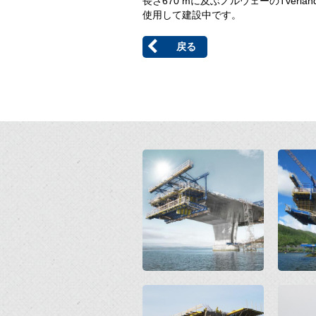
長さ670 mに及ぶノルウェーのTverl
使用して建設中です。
戻る
Open
Open
Open
Open