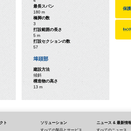
4
最長スパン
保護
180 m
橋脚の数
3
打設範囲の長さ
ｷｬﾝﾃ
5 m
打設セクションの数
57
埠頭部
建設方法
傾斜
構造物の高さ
13 m
クト
ソリューション
ニュース & 最新情
すべての製品とサービス
すべてのニュース