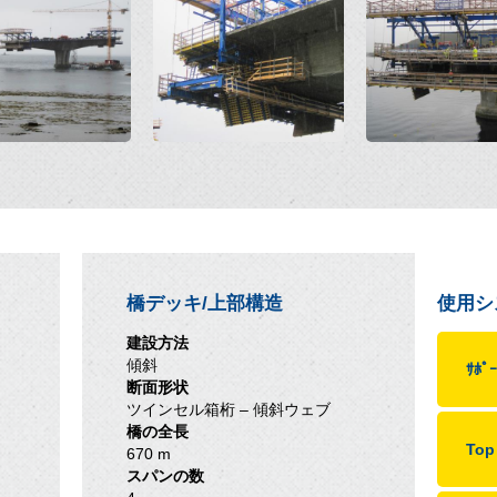
橋デッキ/上部構造
使用シ
建設方法
傾斜
ｻﾎﾟｰ
断面形状
ツインセル箱桁 – 傾斜ウェブ
橋の全長
To
670 m
スパンの数