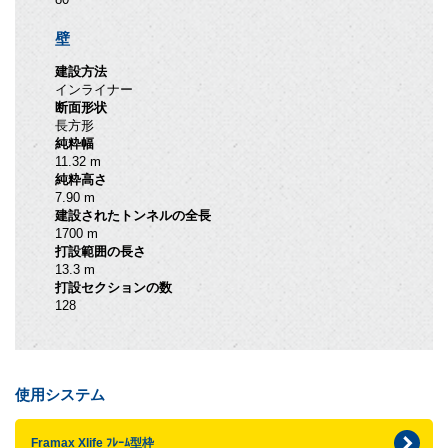
壁
建設方法
インライナー
断面形状
長方形
純粋幅
11.32 m
純粋高さ
7.90 m
建設されたトンネルの全長
1700 m
打設範囲の長さ
13.3 m
打設セクションの数
128
使用システム
Framax Xlife ﾌﾚｰﾑ型枠