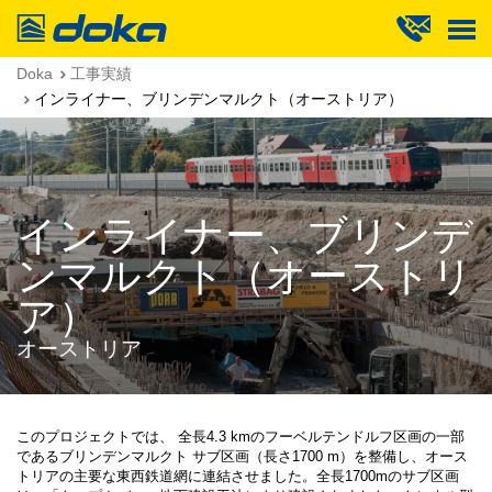
Doka
Doka
工事実績
インライナー、ブリンデンマルクト（オーストリア）
インライナー、ブリンデ
ンマルクト（オーストリ
ア）
オーストリア
このプロジェクトでは、 全長4.3 kmのフーベルテンドルフ区画の一部
であるブリンデンマルクト サブ区画（長さ1700 m）を整備し、オース
トリアの主要な東西鉄道網に連結させました。全長1700mのサブ区画