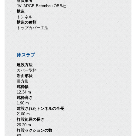
請負業者
JV 'ARGE Betonbau ÖBB社
構造
トンネル
構造の種類
トップカバー工法
床スラブ
建設方法
カバー型枠
断面形状
長方形
純粋幅
12.34 m
純粋高さ
1.90 m
建設されたトンネルの全長
2100 m
打設範囲の長さ
26.20 m
打設セクションの数
80