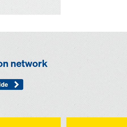
ion network
ide