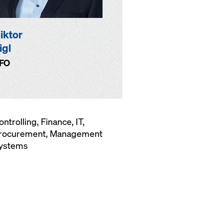
iktor
igl
FO
ontrolling, Finance, IT,
rocurement, Management
ystems