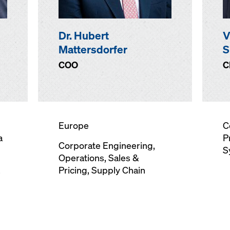
Dr. Hubert
V
Mattersdorfer
S
COO
C
Europe
C
a
P
Corporate Engineering
,
S
Operations, Sales &
,
Pricing, Supply Chain