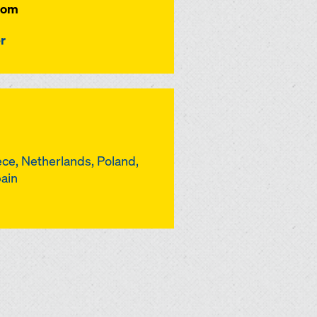
dom
r
ce, Netherlands, Poland,
pain