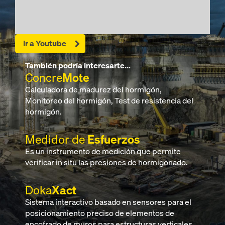
Ir a Youtube
También podría interesarte...
Concre
Mote
Calculadora de madurez del hormigón,
Monitoreo del hormigón, Test de resistencia del
hormigón.
Medidor de
Esfuerzos
Es un instrumento de medición que permite
verificar in situ las presiones de hormigonado.
Doka
Xact
Sistema interactivo basado en sensores para el
posicionamiento preciso de elementos de
encofrado de muros para estructuras verticales.