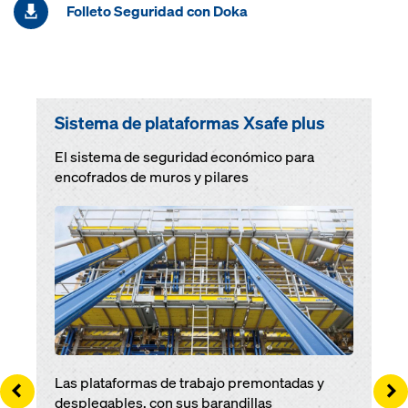
Folleto Seguridad con Doka
Sistema de plataformas Xsafe plus
El sistema de seguridad económico para
encofrados de muros y pilares
Open
Las plataformas de trabajo premontadas y
Left
Ri
desplegables, con sus barandillas