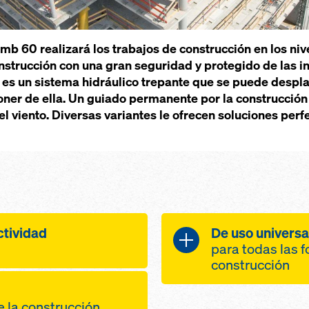
imb 60 realizará los trabajos de construcción en los niv
onstrucción con una gran seguridad y protegido de las i
0 es un sistema hidráulico trepante que se puede desp
ner de ella. Un guiado permanente por la construcción 
del viento. Diversas variantes le ofrecen soluciones pe
ctividad
De uso universa
para todas las f
construcción
ad gracias a una
adaptable a c
de seguridad
de la construcción