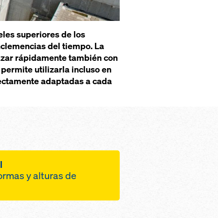
eles superiores de los
nclemencias del tiempo. La
lazar rápidamente también con
permite utilizarla incluso en
rfectamente adaptadas a cada
l
ormas y alturas de
ualquier forma de