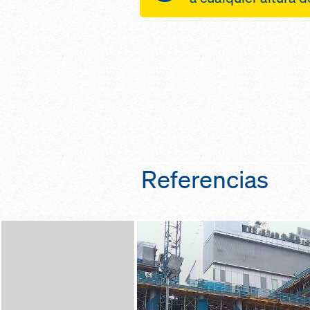
más independenci
de construcción g
protección de su 
de trepado incluso
caídas, viento, in
encofrado
tiempo gracias a 
seguridad en los c
completo de la sup
premontaje de la p
desplazamiento s
a cargo de Doka
el caso de altas v
ahorra tiempo de l
viento gracias a u
un sistema hidrául
permanente por la
protección de pie
Referencias
gracias a un cierre
vertical, también 
desplazamiento