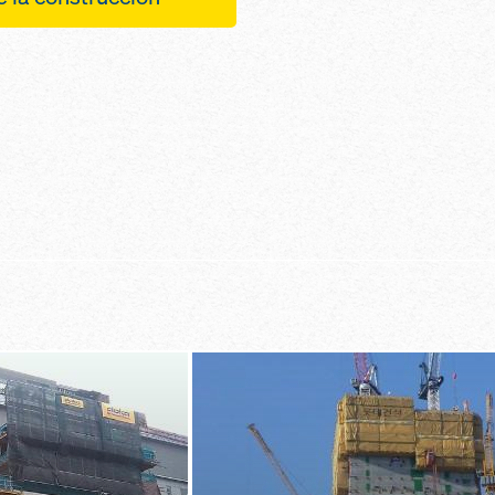
planta gracias
a en el proceso
sistema modu
racias a procesos
personal ante
para fachadas
 con el forjado
clemencias del
cambiantes y 
un cerramiento
soportes de fo
ostes con el
erficie
para alturas 
antalla protectora
eguro también en
gracias a plat
elocidades del
desplazables
a grúa gracias a
n guiado
ico móvil
 construcción
zas que se caen
 horizontal y
durante el