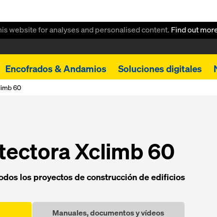
this website for analyses and personalised content.
Find out mor
Encofrados & Andamios
Soluciones digitales
limb 60
otectora Xclimb 60
odos los proyectos de construcción de edificios
Manuales, documentos y vídeos