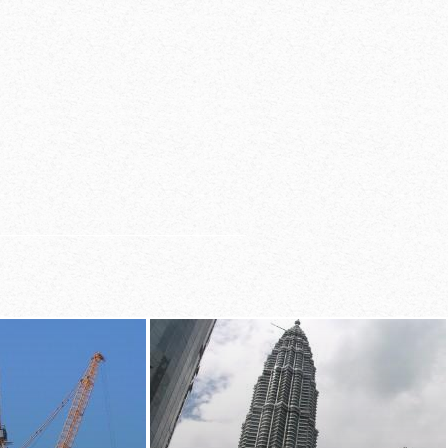
 a un inteligente
lar
 con pendientes
constantes gracias a
rjados ajustables
de plantas cambiantes
aformas de trabajo