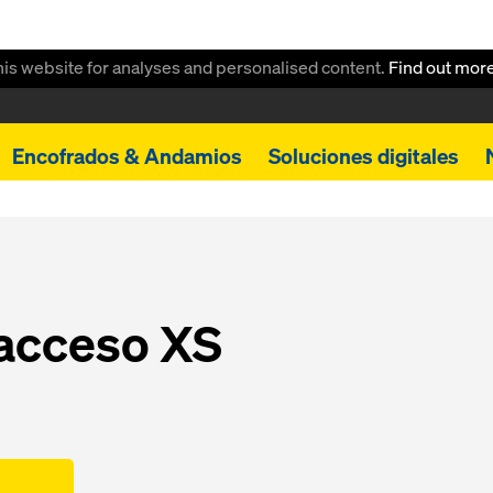
this website for analyses and personalised content.
Find out mor
Encofrados & Andamios
Soluciones digitales
 acceso XS