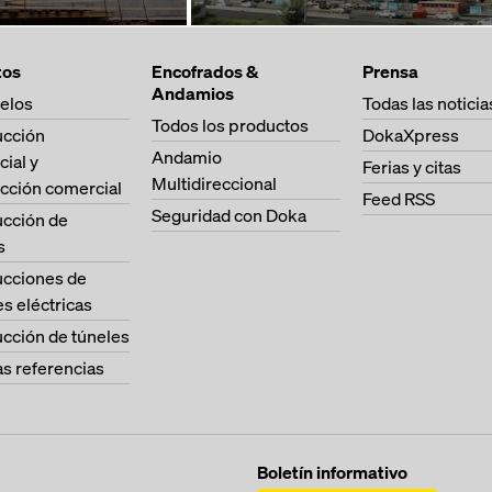
tos
Encofrados &
Prensa
Andamios
elos
Todas las noticia
Todos los productos
ucción
DokaXpress
Andamio
cial y
Ferias y citas
Multidireccional
cción comercial
Feed RSS
Seguridad con Doka
ucción de
s
ucciones de
es eléctricas
cción de túneles
as referencias
Boletín informativo