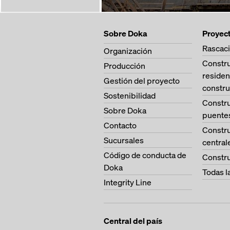
Sobre Doka
Proyec
Rascaci
Organización
Constr
Producción
residen
Gestión del proyecto
constru
Sostenibilidad
Constr
Sobre Doka
puente
Contacto
Constr
Sucursales
central
Código de conducta de
Constru
Doka
Todas l
Integrity Line
Central del país