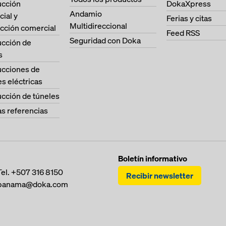
ucción
DokaXpress
Andamio
cial y
Ferias y citas
Multidireccional
cción comercial
Feed RSS
Seguridad con Doka
ucción de
s
ucciones de
es eléctricas
cción de túneles
as referencias
Boletín informativo
Tel.
+507 316 8150
Recibir newsletter
panama@doka.com