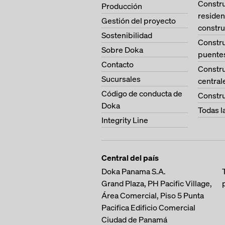
Constr
Producción
residen
Gestión del proyecto
constru
Sostenibilidad
Constr
Sobre Doka
puente
Contacto
Constr
Sucursales
central
Código de conducta de
Constru
Doka
Todas l
Integrity Line
Central del país
Doka Panama S.A.
Grand Plaza, PH Pacific Village,
Área Comercial, Piso 5
Punta
Pacifica
Edificio Comercial
Ciudad de Panamá