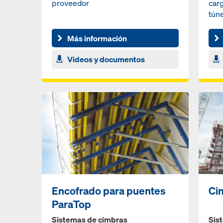
proveedor
carg
tún
Más información
Videos y documentos
Encofrado para puentes
Ci
ParaTop
Sistemas de cimbras
Sis