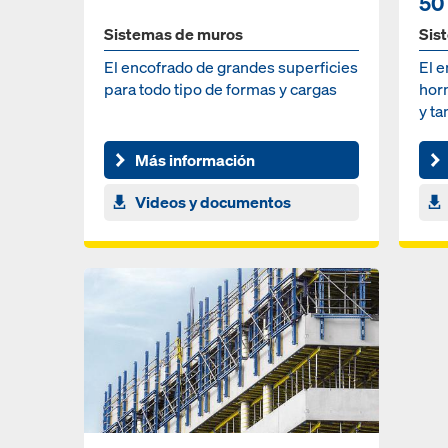
50
Sistemas de muros
Sis
El encofrado de grandes superficies
El e
para todo tipo de formas y cargas
horm
y t
Más información
Videos y documentos