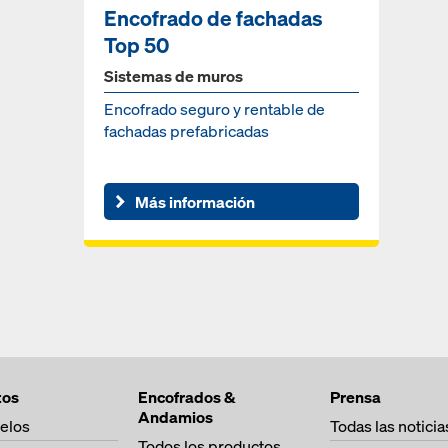
Encofrado de fachadas
Top 50
Sistemas de muros
Encofrado seguro y rentable de
fachadas prefabricadas
Más información
tos
Encofrados &
Prensa
Andamios
elos
Todas las noticia
Todos los productos