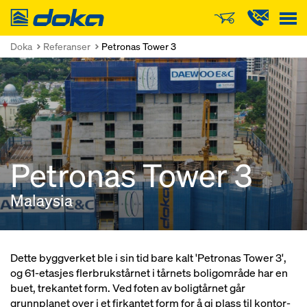
Doka
Doka
Referanser
Petronas Tower 3
Petronas Tower 3
Malaysia
Dette byggverket ble i sin tid bare kalt 'Petronas Tower 3',
og 61-etasjes flerbrukstårnet i tårnets boligområde har en
buet, trekantet form. Ved foten av boligtårnet går
grunnplanet over i et firkantet form for å gi plass til kontor-