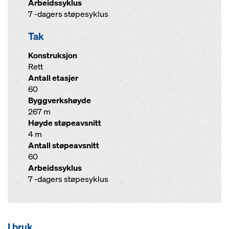
Arbeidssyklus
7 -dagers støpesyklus
Tak
Konstruksjon
Rett
Antall etasjer
60
Byggverkshøyde
267 m
Høyde støpeavsnitt
4 m
Antall støpeavsnitt
60
Arbeidssyklus
7 -dagers støpesyklus
I bruk