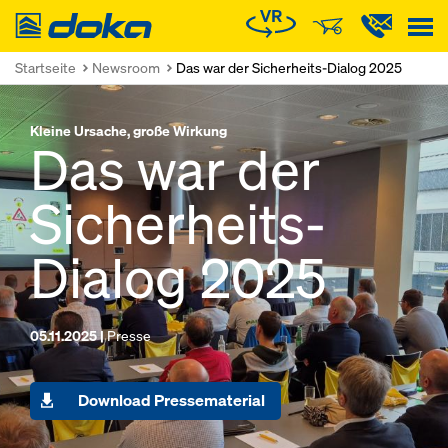
Doka
Startseite
Newsroom
Das war der Sicherheits-Dialog 2025
Kleine Ursache, große Wirkung
Das war der
Sicherheits-
Dialog 2025
05.11.2025 |
Presse
Download Pressematerial