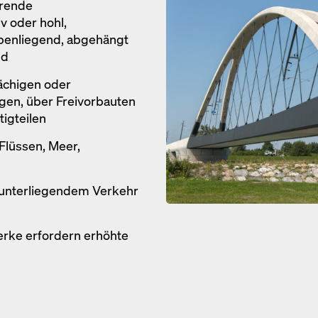
rende
v oder hohl,
benliegend, abgehängt
nd
lächigen oder
gen, über Freivorbauten
tigteilen
Flüssen, Meer,
runterliegendem Verkehr
erke erfordern erhöhte