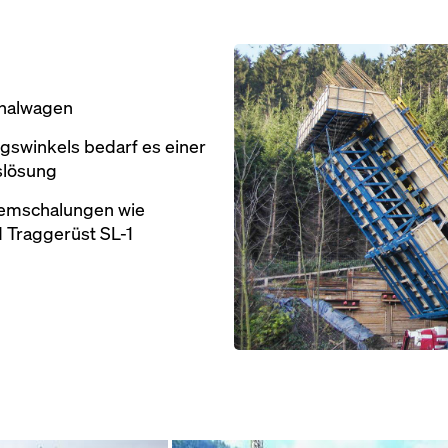
Open
chalwagen
gswinkels bedarf es einer
slösung
emschalungen wie
 Traggerüst SL-1