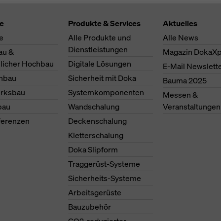
te
Produkte & Services
Aktuelles
e
Alle Produkte und
Alle News
Dienstleistungen
au &
Magazin DokaXp
licher Hochbau
Digitale Lösungen
E-Mail Newslett
nbau
Sicherheit mit Doka
Bauma 2025
erksbau
Systemkomponenten
Messen &
bau
Wandschalung
Veranstaltungen
ferenzen
Deckenschalung
Kletterschalung
Doka Slipform
Traggerüst-Systeme
Sicherheits-Systeme
Arbeitsgerüste
Bauzubehör