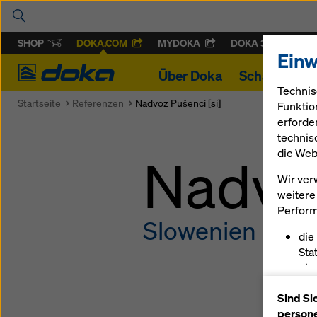
SHOP
DOKA.COM
MYDOKA
DOKA 360
Einw
Doka
Über Doka
Schalung & 
Technis
Startseite
Referenzen
Nadvoz Pušenci [si]
Funktio
erforde
technis
die Web
Nadvo
Wir ver
weitere 
Perform
Slowenien
die
Sta
ein
erm
Sind Si
pas
persone
sch