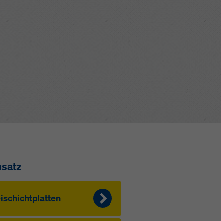
kies
nsatz
ischichtplatten