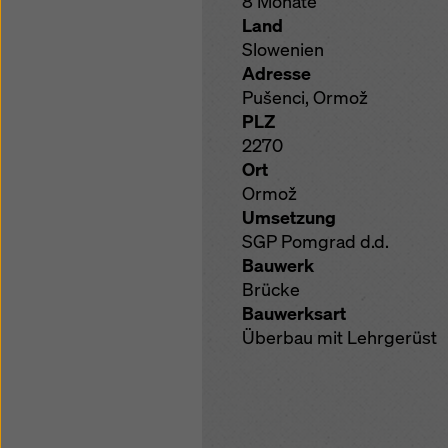
8 Monate
Land
Slowenien
Adresse
Pušenci, Ormož
PLZ
2270
Ort
Ormož
Umsetzung
SGP Pomgrad d.d.
Bauwerk
Brücke
Bauwerksart
Überbau mit Lehrgerüst