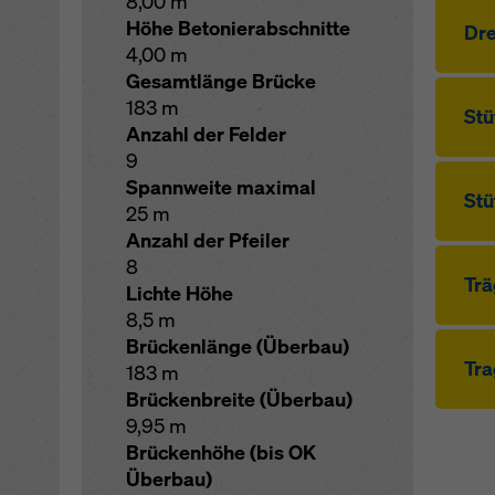
8,00 m
Höhe Betonierabschnitte
Dre
4,00 m
Gesamtlänge Brücke
183 m
Stü
Anzahl der Felder
9
Spannweite maximal
Stü
25 m
Anzahl der Pfeiler
8
Trä
Lichte Höhe
8,5 m
Brückenlänge (Überbau)
Tra
183 m
Brückenbreite (Überbau)
9,95 m
Brückenhöhe (bis OK
Überbau)