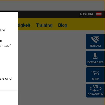
AUSTRIA
Nachhaltigkeit
Training
Blog
ere
en
cht auf
KONTAKT
DOWNLOADS
ale und
SHOP
s zu
DOKAFORUM