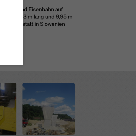
aßenbahn und Eisenbahn auf
men Sie
ng ist 183 m lang und 9,95 m
wählte
oka-Werkstatt in Slowenien
in
tteln,
ne
Ihre
rt
 zu
Open
licken
lungen
 für
 dieser