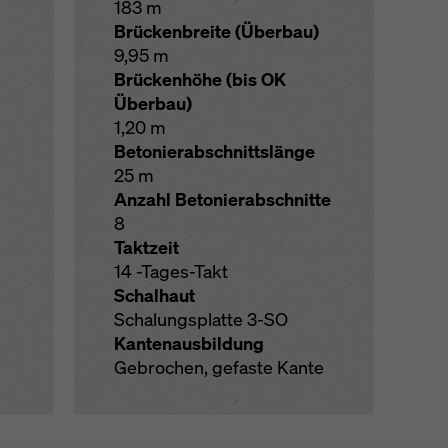
183 m
Brückenbreite (Überbau)
9,95 m
Brückenhöhe (bis OK
Überbau)
1,20 m
Betonierabschnittslänge
25 m
Anzahl Betonierabschnitte
8
Taktzeit
14 -Tages-Takt
Schalhaut
Schalungsplatte 3-SO
Kantenausbildung
Gebrochen, gefaste Kante