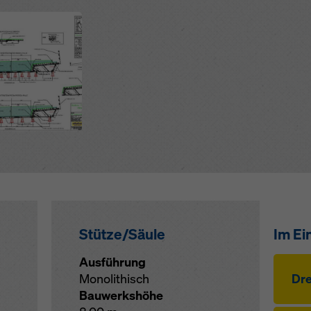
hutzerklärung
. Wir bieten Ihnen auch die Möglichkeit, Ihre Coo
hlen (Erweiterte Cookie-Einstellungen).
Stütze/Säule
Im Ei
Ausführung
Monolithisch
Dre
Bauwerkshöhe