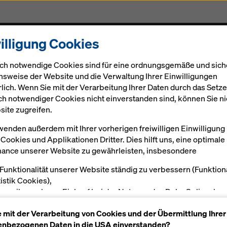
illigung Cookies
Gerüst
Projekte
Digital
Aktuelles
Karriere
ch notwendige Cookies sind für eine ordnungsgemäße und sich
nsweise der Website und die Verwaltung Ihrer Einwilligungen
rlich. Wenn Sie mit der Verarbeitung Ihrer Daten durch das Setz
ch notwendiger Cookies nicht einverstanden sind, können Sie ni
site zugreifen.
z Pušenci
wenden außerdem mit Ihrer vorherigen freiwilligen Einwilligung
Cookies und Applikationen Dritter. Dies hilft uns, eine optimale
ance unserer Website zu gewährleisten, insbesondere
 Funktionalität unserer Website ständig zu verbessern (Funktion
tistik Cookies),
en reibungslosen Einkauf bei der Nutzung des Doka Onlineshop
öglichen (Funktionale und Statistik-Cookies) oder
e mit der Verarbeitung von Cookies und der Übermittlung Ihrer
sende Werbung für Sie als User auf bestimmten Plattformen zu
nbezogenen Daten in die USA einverstanden?
alten (Marketing-Cookies).