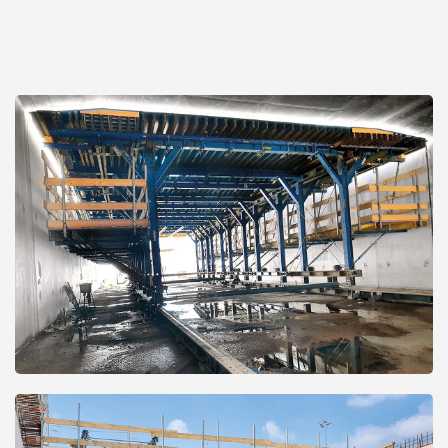
Open
Open