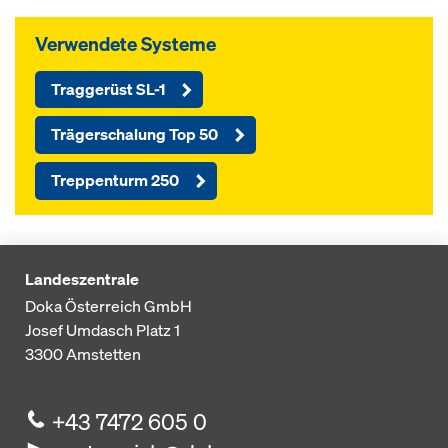
Verwendete Systeme
Traggerüst SL-1
Trägerschalung Top 50
Treppenturm 250
Landeszentrale
Doka Österreich GmbH
Josef Umdasch Platz 1
3300
Amstetten
+43 7472 605 0