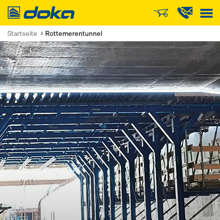
Doka
Startseite
Rottemerentunnel