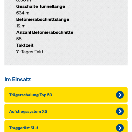
Geschalte Tunnellänge
634 m
Betonierabschnittslänge
12 m
Anzahl Betonierabschnitte
55
Taktzeit
7 -Tages-Takt
Im Einsatz
Träger­schalung Top 50
Aufstiegssystem XS
Traggerüst SL-1