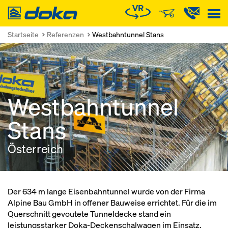
Doka
Startseite
Referenzen
Westbahntunnel Stans
Westbahntunnel
Stans
Österreich
Der 634 m lange Eisenbahntunnel wurde von der Firma
Alpine Bau GmbH in offener Bauweise errichtet. Für die im
Querschnitt gevoutete Tunneldecke stand ein
leistungsstarker Doka-Deckenschalwagen im Einsatz.