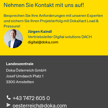
Nehmen Sie Kontakt mit uns auf!
Besprechen Sie Ihre Anforderungen mit unseren Experten
und sichern Sie Ihren Projekterfolg mit DokaXact Load &
Pressure!
Jürgen Kaindl
Vertriebsleiter Digital solutions DACH
digital@doka.com
Landeszentrale
Doka Österreich GmbH
Josef Umdasch Platz 1
3300
Amstetten
+43 7472 605 0
oesterreich@doka.com