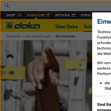
SHOP
DOKA.COM
MYDOKA
DOKA 360
Einw
Doka
Über Doka
Schalung & 
Technis
Startseite
Dienstleistungen
Richtmeister
Funktio
erforde
technis
die Web
Wir ver
weitere 
Perform
die
Sta
ein
erm
Sind Si
pas
persone
sch