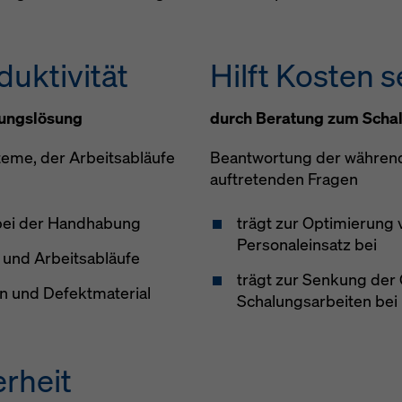
hutzerklärung
. Wir bieten Ihnen auch die Möglichkeit, Ihre Coo
hlen (Erweiterte Cookie-Einstellungen).
duktivität
Hilft Kosten 
lungslösung
durch Beratung zum Scha
eme, der Arbeitsabläufe
Beantwortung der während
auftretenden Fragen
 bei der Handhabung
trägt zur Optimierung
Personaleinsatz bei
- und Arbeitsabläufe
trägt zur Senkung der
n und Defektmaterial
Schalungsarbeiten bei
erheit