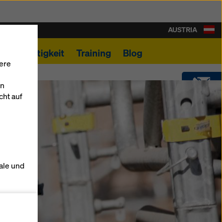
AUSTRIA
Nachhaltigkeit
Training
Blog
ere
en
cht auf
KONTAKT
DOWNLOADS
ale und
SHOP
s zu
DOKAFORUM