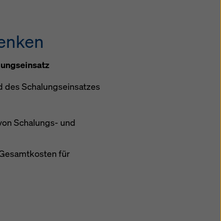
kies
senken
lungseinsatz
 des Schalungseinsatzes
 von Schalungs- und
 Gesamtkosten für