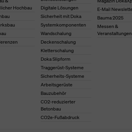
au &
Magazin DokaXp
licher Hochbau
Digitale Lösungen
E-Mail Newslett
nbau
Sicherheit mit Doka
Bauma 2025
erksbau
Systemkomponenten
Messen &
bau
Wandschalung
Veranstaltungen
ferenzen
Deckenschalung
Kletterschalung
Doka Slipform
Traggerüst-Systeme
Sicherheits-Systeme
Arbeitsgerüste
Bauzubehör
CO2-reduzierter
Betonbau
CO2e-Fußabdruck