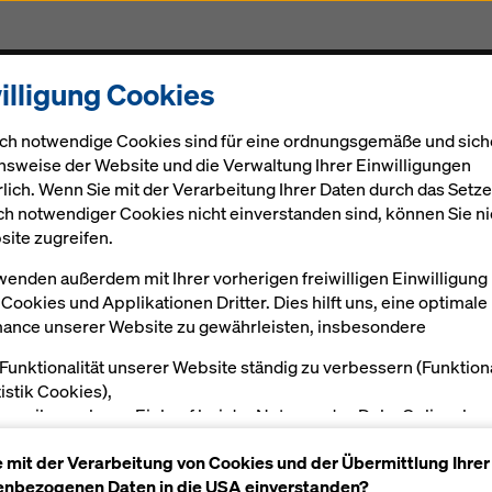
illigung Cookies
Gerüst
Projekte
Digital
Aktuelles
Karriere
ch notwendige Cookies sind für eine ordnungsgemäße und sich
nsweise der Website und die Verwaltung Ihrer Einwilligungen
rlich. Wenn Sie mit der Verarbeitung Ihrer Daten durch das Setz
ch notwendiger Cookies nicht einverstanden sind, können Sie ni
site zugreifen.
wenden außerdem mit Ihrer vorherigen freiwilligen Einwilligung
Cookies und Applikationen Dritter. Dies hilft uns, eine optimale
ance unserer Website zu gewährleisten, insbesondere
 Funktionalität unserer Website ständig zu verbessern (Funktion
tistik Cookies),
en reibungslosen Einkauf bei der Nutzung des Doka Onlineshop
öglichen (Funktionale und Statistik-Cookies) oder
e mit der Verarbeitung von Cookies und der Übermittlung Ihrer
sende Werbung für Sie als User auf bestimmten Plattformen zu
nbezogenen Daten in die USA einverstanden?
alten (Marketing-Cookies).