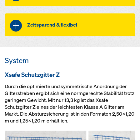
schnelle Installation durch
Fokus auf die wesentlichen
selbsterklärende Systemlogik
Grundfunktionen
Zeitsparend & flexibel
kein Verrutschen und Kippen
ressourcenschonend dank
gestapelter Gitter dank
einfacher Planung
aufgestecktem Diagonalrohr der
einfach kombinierbar mit Doka-
Palette
optimierte Palettengröße für
Geländersteher XP 1,20 m in
System
wirtschaftlichen Transport
Verbindung mit zahlreichen
Bauwerksadaptern XP (siehe
Xsafe Schutzgitter Z
unten)
Durch die optimierte und symmetrische Anordnung der
individuell einsetzbar zur
Gitterstreben ergibt sich eine normgerechte Stabilität trotz
Absturzsicherung am
geringem Gewicht. Mit nur 13,3 kg ist das Xsafe
Gebäuderand
Schutzgitter Z eines der leichtesten Klasse A Gitter am
Markt. Die Absturzsicherung ist in den Formaten 2,50x1,20
m und 1,25x1,20 m erhältlich.