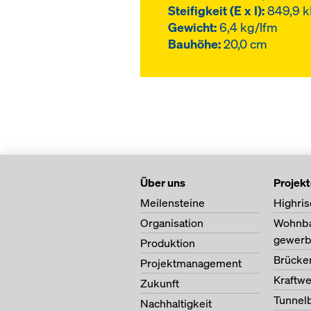
Steifigkeit (E x I):
849,9 
Gewicht:
6,4 kg/lfm
Bauhöhe:
20,0 cm
Über uns
Projek
Meilensteine
Highris
Organisation
Wohnb
gewerb
Produktion
Brücke
Projektmanagement
Kraftw
Zukunft
Tunnel
Nachhaltigkeit