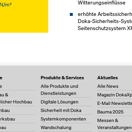
Witterungseinflüsse
kN/m²
erhöhte Arbeitssicherh
Doka-Sicherheits-Syst
Seitenschutzsystem X
te
Produkte & Services
Aktuelles
e
Alle Produkte und
Alle News
Dienstleistungen
au &
Magazin DokaXp
licher Hochbau
Digitale Lösungen
E-Mail Newslett
nbau
Sicherheit mit Doka
Bauma 2025
erksbau
Systemkomponenten
Messen &
bau
Wandschalung
Veranstaltungen