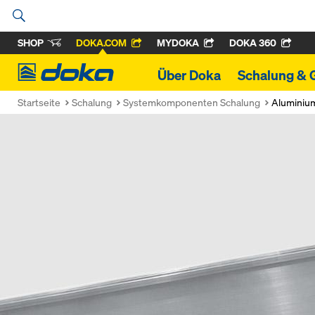
SHOP
DOKA.COM
MYDOKA
DOKA 360
Doka
Über Doka
Schalung & 
Startseite
Schalung
Systemkomponenten Schalung
Aluminiu