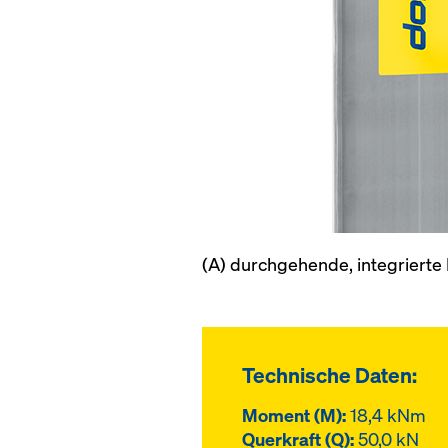
(A) durchgehende, integrierte
Technische Daten:
Moment (M):
18,4 kNm
Querkraft (Q):
50,0 kN