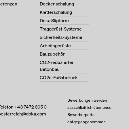
ferenzen
Deckenschalung
Kletterschalung
Doka Slipform
Traggerüst-Systeme
Sicherheits-Systeme
Arbeitsgerüste
Bauzubehör
CO2-reduzierter
Betonbau
CO2e-Fußabdruck
Bewerbungen werden
Telefon
+43 7472 605 0
ausschließlich über unser
oesterreich@doka.com
Bewerberportal
entgegengenommen