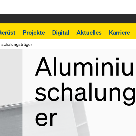
Gerüst
Projekte
Digital
Aktuelles
Karriere
Back
mschalungsträger
Alumini
schalung
er