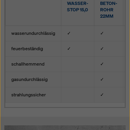
WASSER-
BETON-
STOP 15,0
ROHR
22MM
wasserundurchlässig
✓
✓
feuerbeständig
✓
✓
schallhemmend
✓
gasundurchlässig
✓
strahlungssicher
✓