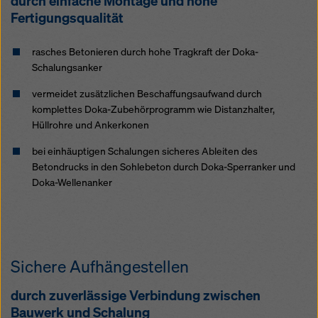
durch einfache Montage und hohe
Überwachungszwecken unterliegen und dagegen
Fertigungsqualität
keine wirksamen Rechtsbehelfe zur Verfügung
stehen. Sie können alle einwilligungspflichtigen
Cookies ablehnen, indem Sie auf "Ablehnen" klicken
rasches Betonieren durch hohe Tragkraft der Doka-
oder Ihre
Cookie Einstellungen
anpassen, indem Sie
Schalungsanker
auf Cookie Einstellungen am Ende dieser Website
vermeidet zusätzlichen Beschaffungsaufwand durch
klicken und die entsprechenden Checkboxen
komplettes Doka-Zubehörprogramm wie Distanzhalter,
verwenden. Sie können Ihre Einwilligung jederzeit
Hüllrohre und Ankerkonen
grundlos mit Wirkung für die Zukunft widerrufen,
indem Sie zB auf
Cookie Einstellungen
am Ende
bei einhäuptigen Schalungen sicheres Ableiten des
dieser Website klicken.
Betondrucks in den Sohlebeton durch Doka-Sperranker und
Doka-Wellenanker
Weitere Informationen zu unseren Cookies finden Sie
in unserer Datenschutzerklärung
. Wir bieten Ihnen
auch die Möglichkeit, Ihre Cookies auszuwählen
(Erweiterte Cookie-Einstellungen).
Sichere Aufhängestellen
durch zuverlässige Verbindung zwischen
Bauwerk und Schalung