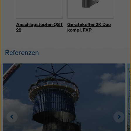
Anschlagstopfen QST
Gerätekoffer 2K Duo
Misch
22
kompl. FXP
Referenzen
Left
Righ