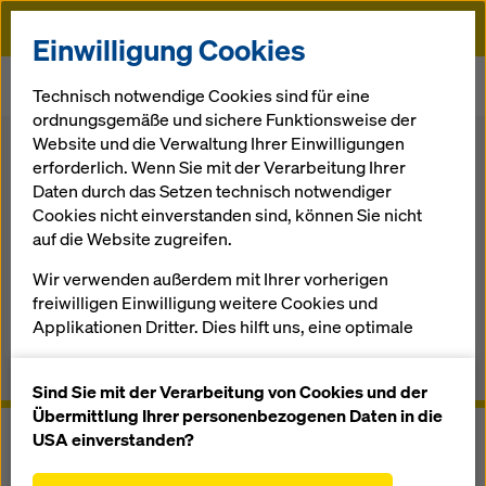
Doka
Einwilligung Cookies
Startseite
Schalung
Systemkomponenten Schalung
Technisch notwendige Cookies sind für eine
Schalungsanker / Aufhängekonen
ordnungsgemäße und sichere Funktionsweise der
Website und die Verwaltung Ihrer Einwilligungen
Zurück zur Übersicht
Shop
erforderlich. Wenn Sie mit der Verarbeitung Ihrer
Schalungsanker und
Daten durch das Setzen technisch notwendiger
Aufhängekonen
Cookies nicht einverstanden sind, können Sie nicht
auf die Website zugreifen.
Sichere Ankertechnik für alle Schalungsaufgaben
Wir verwenden außerdem mit Ihrer vorherigen
freiwilligen Einwilligung weitere Cookies und
Applikationen Dritter. Dies hilft uns, eine optimale
Überblick
Performance unserer Website zu gewährleisten,
insbesondere
Anwenderinformationen, Dokumente & Videos
Sind Sie mit der Verarbeitung von Cookies und der
die Funktionalität unserer Website ständig zu
Übermittlung Ihrer personenbezogenen Daten in die
verbessern (Funktionale und Statistik Cookies),
USA einverstanden?
einen reibungslosen Einkauf bei der Nutzung des