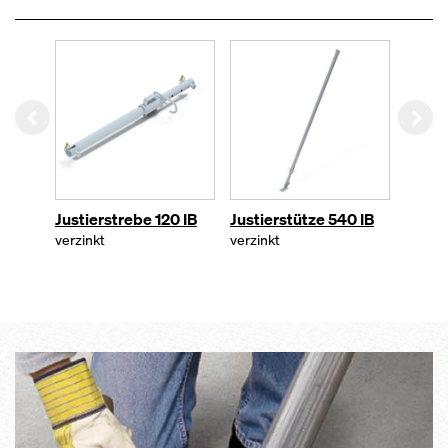
Left
Rig
Justierstrebe 120 IB
Justierstütze 540 IB
Justi
verzinkt
verzinkt
verzin