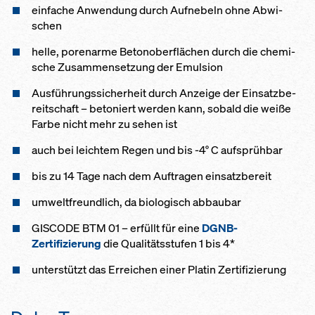
ein­fa­che An­wen­dung durch Auf­ne­beln oh­ne Ab­wi­
schen
hel­le, po­ren­ar­me Be­tonober­flächen durch die che­mi­
sche Zu­sam­men­set­zung der Emul­si­on
Aus­füh­rungs­si­cher­heit durch An­zei­ge der Ein­satz­be­
reit­schaft – be­to­niert wer­den kann, so­bald die wei­ße
Far­be nicht mehr zu se­hen ist
auch bei leich­tem Re­gen und bis -4° C auf­s­prüh­bar
bis zu 14 Ta­ge nach dem Auf­tra­gen ein­satz­be­reit
um­welt­f­reund­lich, da bio­lo­gisch ab­bau­bar
GISCODE BTM 01 – erfüllt für eine
DGNB-
Zertifizierung
die Qualitätsstufen 1 bis 4*
unterstützt das Erreichen einer Platin Zertifizierung