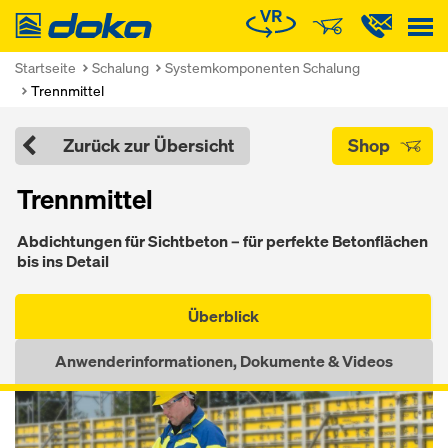
Doka
Startseite
Schalung
Systemkomponenten Schalung
Trennmittel
Zurück zur Übersicht
Shop
Trennmittel
Ab­dich­tun­gen für Sicht­be­ton – für per­fek­te Be­ton­flächen
bis ins De­tail
Überblick
Anwenderinformationen, Dokumente & Videos