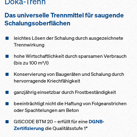
Doka-Trenn
Das universelle Trennmittel für saugende
Schalungsoberflächen
leich­tes Lö­sen der Scha­lung durch aus­ge­zeich­ne­te
Trenn­wir­kung
ho­he Wirt­schaft­lich­keit durch spar­sa­men Ver­brauch
(bis zu 100 m²/l)
Kon­ser­vie­rung von Bau­ge­rä­ten und Scha­lung durch
her­vor­ra­gen­de Kriech­fähig­keit
ganz­jäh­rig ein­setz­bar durch Frost­be­stän­dig­keit
be­ein­träch­tigt nicht die Haf­tung von Fol­ge­an­s­tri­chen
oder Spach­te­lun­gen am Be­ton
GISCODE BTM 20 – erfüllt für eine
DGNB-
Zertifizierung
die Qualitätsstufe 1*