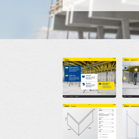
Open
Open
Open
Open