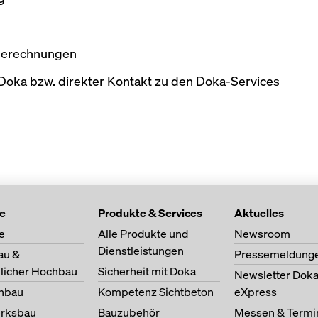
 Berechnungen
Doka bzw. direkter Kontakt zu den Doka-Services
te
Produkte & Services
Aktuelles
e
Alle Produkte und
Newsroom
Dienstleistungen
au &
Pressemeldung
licher Hochbau
Sicherheit mit Doka
Newsletter Dok
nbau
Kompetenz Sichtbeton
eXpress
erksbau
Bauzubehör
Messen & Termi