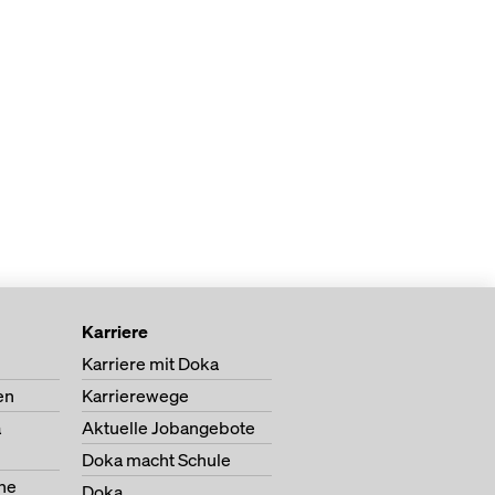
Karriere
Karriere mit Doka
en
Karrierewege
a
Aktuelle Jobangebote
Doka macht Schule
ne
Doka