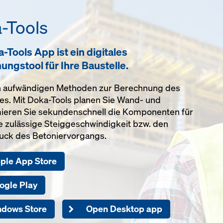
-Tools
-Tools App ist ein digitales
ngstool für Ihre Baustelle.
von aufwändigen Methoden zur Berechnung des
zes. Mit Doka-Tools planen Sie Wand- und
ieren Sie sekundenschnell die Komponenten für
ie zulässige Steiggeschwindigkeit bzw. den
uck des Betoniervorgangs.
pple App Store
ogle Play
ndows Store
Open Desktop app