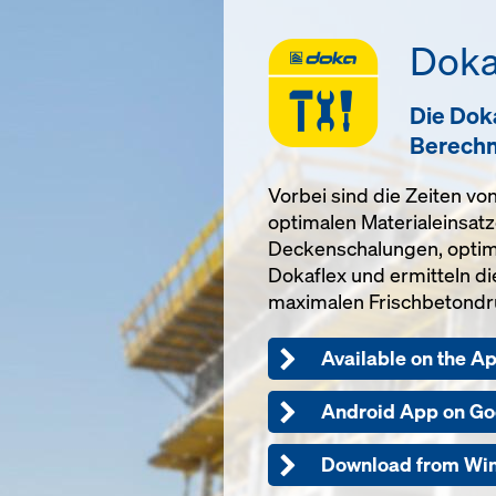
Doka
Die Doka
Berechnu
Vorbei sind die Zeiten 
optimalen Materialeinsat
Deckenschalungen, optim
Dokaflex und ermitteln d
maximalen Frischbetondr
Available on the A
Android App on Go
Download from Wi