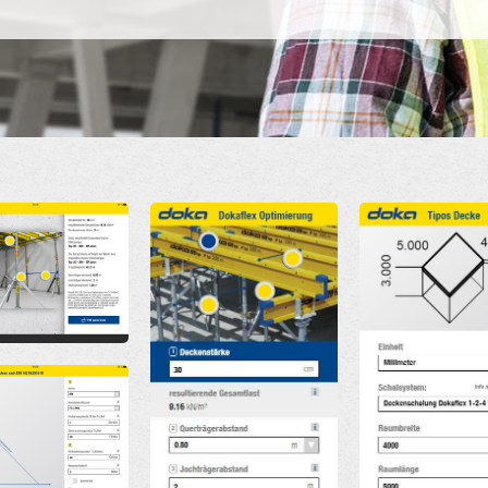
Open
Open