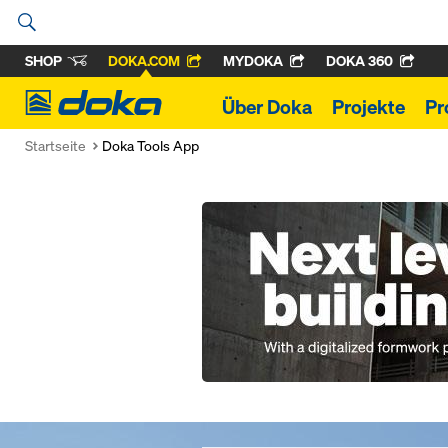
SHOP
DOKA.COM
MYDOKA
DOKA 360
Doka
Über Doka
Projekte
Pr
Startseite
Doka Tools App
Open