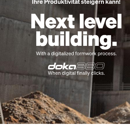
Ihre Produktivität steigern kann!
Open