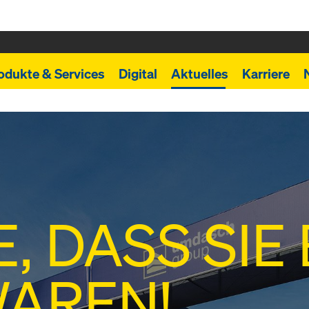
odukte & Services
Digital
Aktuelles
Karriere
, DASS SIE 
WAREN!