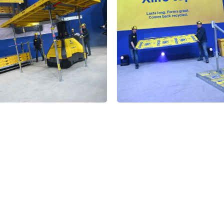
Open
Open