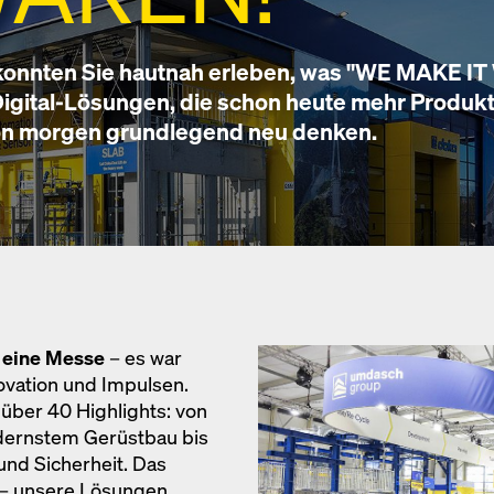
onnten Sie hautnah erleben, was "WE MAKE IT 
igital-Lösungen, die schon heute mehr Produktiv
on morgen grundlegend neu denken.
 eine Messe
– es war
ovation und Impulsen.
 über 40 Highlights: von
odernstem Gerüstbau bis
 und Sicherheit. Das
 – unsere Lösungen