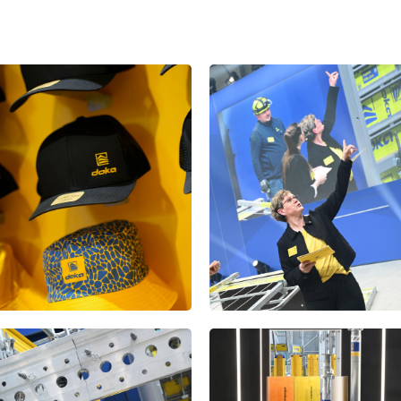
Open
Open
Open
Open