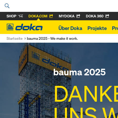
SHOP
DOKA.COM
MYDOKA
DOKA 360
Doka
Über Doka
Projekte
Pr
Startseite
bauma 2025 - We make it work.
bauma 2025
DANKE
UNS 