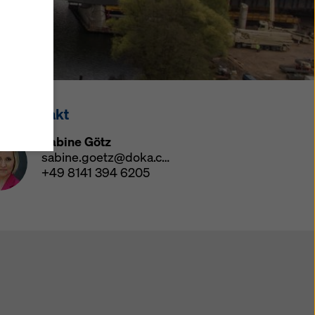
men Sie
wählte
in
tteln,
ssekontakt
ne
Ihre
Sabine Götz
rt
sabine.goetz@doka.com
 zu
+49 8141 394 6205
licken
lungen
 für
 dieser