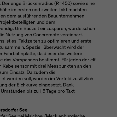
. Der enge Brückenradius (R=450) sowie eine
höhe im ersten und zweiten Takt machten
chen dem ausführenden Bauunternehmen
ojektbeteiligten und dem
wendig. Um Bauzeit einzusparen, wurde schon
ie Nutzung von Concremote vereinbart.
 ist es, Taktzeiten zu optimieren und erste
u sammeln. Speziell überwacht wird der
r Fahrbahnplatte, da dieser das weitere
e das Vorspannen bestimmt. Für jeden der elf
 Kabelsensor mit drei Messpunkten an den
zum Einsatz. Da zudem die
et werden soll, wurden im Vorfeld zusätzlich
lung der Eichkurve eingesetzt. Dank
Umständen bis zu 1,5 Tage pro Takt
rsdorfer See
rfer See bei Malchow (Mecklenburgische