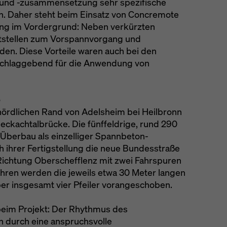
 und -zusammensetzung sehr spezifische
n. Daher steht beim Einsatz von Concremote
rung im Vordergrund: Neben verkürzten
ttstellen zum Vorspannvorgang und
en. Diese Vorteile waren auch bei den
schlaggebend für die Anwendung von
e
nördlichen Rand von Adelsheim bei Heilbronn
eckachtalbrücke. Die fünffeldrige, rund 290
Überbau als einzelliger Spannbeton-
 ihrer Fertigstellung die neue Bundesstraße
Richtung Oberschefflenz mit zwei Fahrspuren
hren werden die jeweils etwa 30 Meter langen
ber insgesamt vier Pfeiler vorangeschoben.
eim Projekt: Der Rhythmus des
h durch eine anspruchsvolle