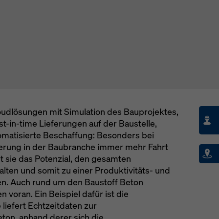
hutzerklärung
. Wir bieten Ihnen auch die Möglichkeit, Ihre Coo
hlen (Erweiterte Cookie-Einstellungen).
oudlösungen mit Simulation des Bauprojektes,
st-in-time Lieferungen auf der Baustelle,
tomatisierte Beschaffung: Besonders bei
ierung in der Baubranche immer mehr Fahrt
t sie das Potenzial, den gesamten
alten und somit zu einer Produktivitäts- und
en. Auch rund um den Baustoff Beton
n voran. Ein Beispiel dafür ist die
liefert Echtzeitdaten zur
on, anhand derer sich die