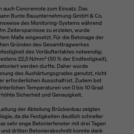
 auch Concremote zum Einsatz. Das
hann Bunte Bauunternehmung GmbH & Co.
ionsweise des Monitoring-Systems während
Um Zeitersparnisse zu erzielen, wurde
tem Maße eingesetzt. Für die Betonage der
ischen Gründen des Gesamttragwerkes
festigkeit des Vorläuftertaktes notwendig:
estens 22,5 N/mm² (50 % der Endfestigkeit),
etoniert werden durfte. Daher wurde
nung des Aushärtungsgrades genutzt, nicht
r erforderlichen Ausschalfrist. Zudem bot
nterlichen Temperaturen von 0 bis 10 Grad
rhöhte Sicherheit und Genauigkeit.
Leitung der Abteilung Brückenbau zeigten
ogie, da die Festigkeiten deutlich schneller
Das sehr enge Betonierfenster mit drei Tagen
und dritten Betonierabschnitt konnte dank