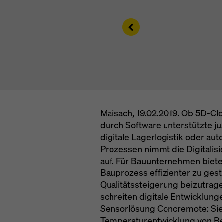
Datensc
auszuwä
Left
Maisach, 19.02.2019. Ob 5D-Cl
durch Software unterstützte ju
digitale Lagerlogistik oder au
Prozessen nimmt die Digitalis
auf. Für Bauunternehmen biete
Bauprozess effizienter zu gest
Qualitätssteigerung beizutrag
schreiten digitale Entwicklunge
Sensorlösung Concremote: Sie 
Temperaturentwicklung von Bet