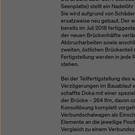
Seenplatte) stellt ein Nadelöhr
Sie wird aufgrund von Schäden 
ersatzweise neu gebaut. Der w
bereits im Juli 2018 fertiggest
der neuen Brückenhälfte verlä
Abbrucharbeiten sowie anschl
zweiten, östlichen Brückentei
Fertigstellung werden in jede
stehen.
Bei der Teilfertigstellung des
Verzögerungen im Bauablauf ei
schaffte Doka mit einer spezi
der Brücke – 264 lfm, davon c
Konsollösung komplett vorgeha
Verbundschalwagen als Einscha
Elemente an die jeweilige Posi
Vergleich zu einem Verbundsch