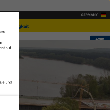
GERMANY
Nachhaltigkeit
ere
en
cht auf
KONTAKT
DOWNLOADS
g
ale und
SOFTWARE
s zu
SHOP