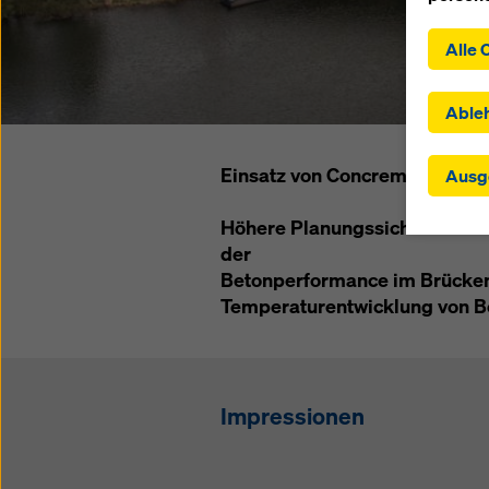
Indem S
Alle 
der Ins
zustimm
ausgewä
Able
Drittst
Einstel
Einsatz von Concremote im B
Ausg
in dene
angemes
Höhere Planungssicherheit fü
Einwilli
übermit
der
Kontrol
Betonperformance im Brücken
wirksam
Temperaturentwicklung von B
einwill
oder Ih
am Ende
verwend
Impressionen
die Zuk
Website
Weitere