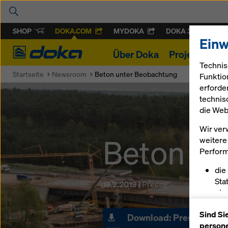
SHOP
DOKA.COM
MYDOKA
DOKA 360
Einw
Doka
Über Doka
Projekte
Pr
Technis
Startseite
Newsroom
Beton unter Beobachtung
Funktio
erforde
technis
die Web
Wir ver
Beton un
weitere 
Perform
die
Sta
19.2.2019 |
Presse
ein
erm
Sind Si
pas
Download: Pressemateri
persone
sch