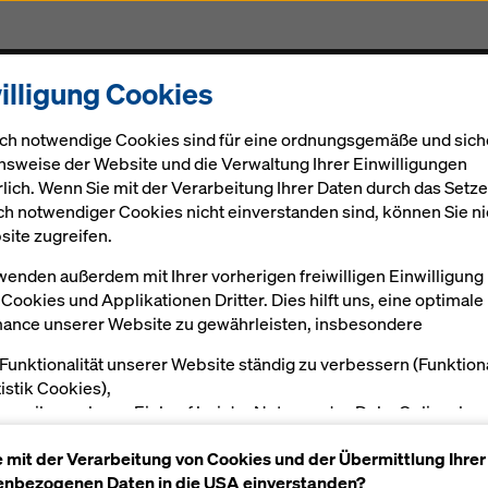
illigung Cookies
odukte & Services
Digital
Aktuelles
Karriere
ch notwendige Cookies sind für eine ordnungsgemäße und sich
nsweise der Website und die Verwaltung Ihrer Einwilligungen
rlich. Wenn Sie mit der Verarbeitung Ihrer Daten durch das Setz
ch notwendiger Cookies nicht einverstanden sind, können Sie ni
site zugreifen.
wenden außerdem mit Ihrer vorherigen freiwilligen Einwilligung
ter Beobachtun
Cookies und Applikationen Dritter. Dies hilft uns, eine optimale
ance unserer Website zu gewährleisten, insbesondere
 Funktionalität unserer Website ständig zu verbessern (Funktion
tistik Cookies),
en reibungslosen Einkauf bei der Nutzung des Doka Onlineshop
öglichen (Funktionale und Statistik-Cookies) oder
e mit der Verarbeitung von Cookies und der Übermittlung Ihrer
sende Werbung für Sie als User auf bestimmten Plattformen zu
al
Impressionen
nbezogenen Daten in die USA einverstanden?
alten (Marketing-Cookies).