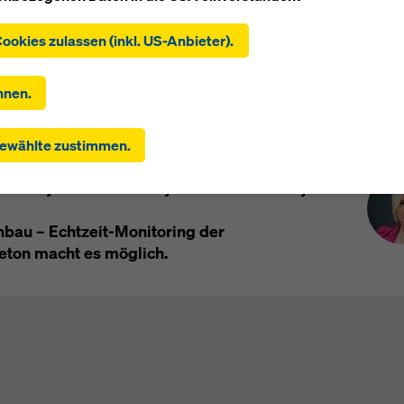
ie auf "Alle Cookies zulassen (inkl. US-Anbieter)" klicken, stim
Cookies zulassen (inkl. US-Anbieter).
tallation und Verwendung aller Cookies zu. Indem Sie auf "Ausge
en" klicken, stimmen Sie den von Ihnen mit den Checkboxen
hlten Cookies zu. Damit kann auch die Übermittlung von Daten 
hnen.
aaten wie die USA einhergehen. Soweit die von Ihnen gewählten
lungen auch Anbieter umfassen, die Daten in Drittstaaten übermi
Pre
rückenbau
ewählte zustimmen.
n kein Angemessenheitsbeschluss nach Art 45 DSGVO und kei
senen Garantien nach Art 46 DSGVO bestehen, erstreckt sich 
r Taktzyklen und eine systematische Analyse
gung auch hierauf. Hier kann das Risiko bestehen, dass Ihre dera
telten Daten dem Zugriff durch Behörden in diesen Drittstaaten
l- und Überwachungszwecken unterliegen und dagegen keine
bau – Echtzeit-Monitoring der
en Rechtsbehelfe zur Verfügung stehen. Sie können alle
eton macht es möglich.
igungspflichtigen Cookies ablehnen, indem Sie auf "Ablehnen" k
re
Cookie Einstellungen
anpassen, indem Sie auf Cookie Einstel
 dieser Website klicken und die entsprechenden Checkboxen
en. Sie können Ihre Einwilligung jederzeit grundlos mit Wirkung
unft widerrufen, indem Sie zB auf
Cookie Einstellungen
am Ende
 klicken.
 Informationen zu unseren Cookies finden Sie
in unserer