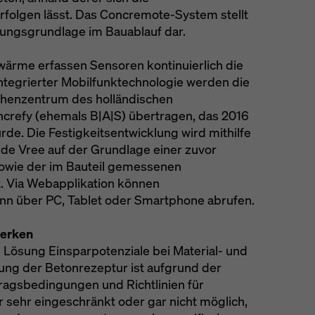
rfolgen lässt. Das Concremote-System stellt
idungsgrundlage im Bauablauf dar.
wärme erfassen Sensoren kontinuierlich die
integrierter Mobilfunktechnologie werden die
henzentrum des holländischen
refy (ehemals B|A|S) übertragen, das 2016
e. Die Festigkeitsentwicklung wird mithilfe
de Vree auf der Grundlage einer zuvor
sowie der im Bauteil gemessenen
 Via Webapplikation können
n über PC, Tablet oder Smartphone abrufen.
erken
 Lösung Einsparpotenziale bei Material- und
ung der Betonrezeptur ist aufgrund der
ragsbedingungen und Richtlinien für
 sehr eingeschränkt oder gar nicht möglich,