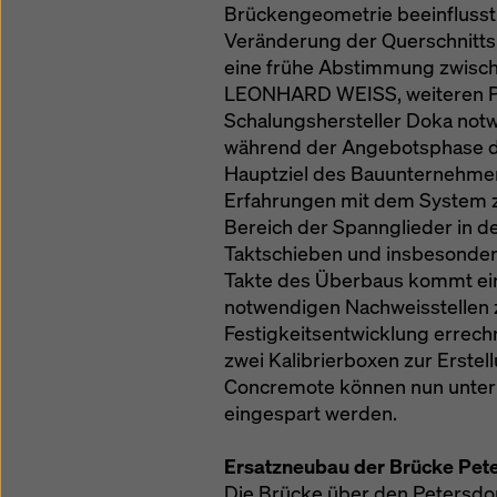
Brückengeometrie beeinflusst
Veränderung der Querschnitts
eine frühe Abstimmung zwis
LEONHARD WEISS, weiteren Pr
Schalungshersteller Doka not
während der Angebotsphase d
Hauptziel des Bauunternehmens
Erfahrungen mit dem System z
Bereich der Spannglieder in de
Taktschieben und insbesonder
Takte des Überbaus kommt ein
notwendigen Nachweisstellen 
Festigkeitsentwicklung errechn
zwei Kalibrierboxen zur Erstel
Concremote können nun unter 
eingespart werden.
Ersatzneubau der Brücke Pete
Die Brücke über den Petersdo