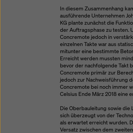
In diesem Zusammenhang kam
ausführende Unternehmen Jo
KG plante zunächst die Funkt
der Auftragsphase zu testen. 
Concremote jedoch in verstärk
einzelnen Takte war aus stat
mitunter eine bestimmte Beton
Erreicht werden mussten mind
bevor der nachfolgende Takt b
Concremote primär zur Berech
jedoch zur Nachweisführung de
Concremote bei noch immer wi
Celsius Ende März 2018 eine e
Die Oberbauleitung sowie die 
sich überzeugt von der Technol
als erwartet erreicht wurden. 
Versatz zwischen dem zweiten 