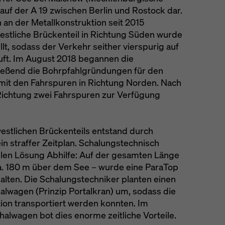
 auf der A 19 zwischen Berlin und Rostock dar.
an der Metallkonstruktion seit 2015
estliche Brückenteil in Richtung Süden wurde
ellt, sodass der Verkehr seither vierspurig auf
uft. Im August 2018 begannen die
ießend die Bohrpfahlgründungen für den
l mit den Fahrspuren in Richtung Norden. Nach
 Richtung zwei Fahrspuren zur Verfügung
 westlichen Brückenteils entstand durch
n straffer Zeitplan. Schalungstechnisch
ellen Lösung Abhilfe: Auf der gesamten Länge
a. 180 m über dem See – wurde eine ParaTop
lten. Die Schalungstechniker planten einen
lwagen (Prinzip Portalkran) um, sodass die
tion transportiert werden konnten. Im
alwagen bot dies enorme zeitliche Vorteile.