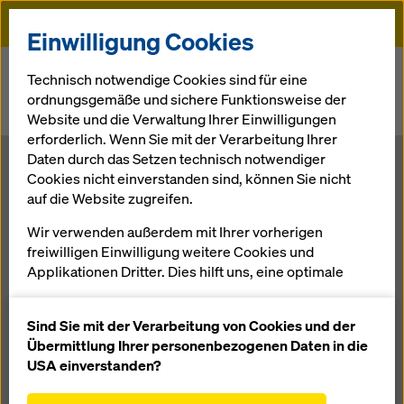
Doka
Einwilligung Cookies
Startseite
Newsroom
Technisch notwendige Cookies sind für eine
ordnungsgemäße und sichere Funktionsweise der
Concremote: Den Bauprozesses optimieren durch
Website und die Verwaltung Ihrer Einwilligungen
Echtzeitüberwachung der Betonfestigkeit
erforderlich. Wenn Sie mit der Verarbeitung Ihrer
Daten durch das Setzen technisch notwendiger
Concremote:
Cookies nicht einverstanden sind, können Sie nicht
auf die Website zugreifen.
Den
Wir verwenden außerdem mit Ihrer vorherigen
freiwilligen Einwilligung weitere Cookies und
Bauprozesses
Applikationen Dritter. Dies hilft uns, eine optimale
Performance unserer Website zu gewährleisten,
insbesondere
optimieren
Sind Sie mit der Verarbeitung von Cookies und der
die Funktionalität unserer Website ständig zu
Übermittlung Ihrer personenbezogenen Daten in die
verbessern (Funktionale und Statistik Cookies),
USA einverstanden?
durch
einen reibungslosen Einkauf bei der Nutzung des