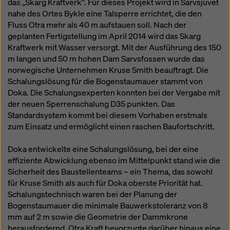
das „Skarg Kraftverk“. Für dieses Projekt wird in Sarvsjuvet
nahe des Ortes Bykle eine Talsperre errichtet, die den
Fluss Otra mehr als 40 m aufstauen soll. Nach der
geplanten Fertigstellung im April 2014 wird das Skarg
Kraftwerk mit Wasser versorgt. Mit der Ausführung des 150
m langen und 50 m hohen Dam Sarvsfossen wurde das
norwegische Unternehmen Kruse Smith beauftragt. Die
Schalungslösung für die Bogenstaumauer stammt von
Doka. Die Schalungsexperten konnten bei der Vergabe mit
der neuen Sperrenschalung D35 punkten. Das
Standardsystem kommt bei diesem Vorhaben erstmals
zum Einsatz und ermöglicht einen raschen Baufortschritt.
Doka entwickelte eine Schalungslösung, bei der eine
effiziente Abwicklung ebenso im Mittelpunkt stand wie die
Sicherheit des Baustellenteams – ein Thema, das sowohl
für Kruse Smith als auch für Doka oberste Priorität hat.
Schalungstechnisch waren bei der Planung der
Bogenstaumauer die minimale Bauwerkstoleranz von 8
mm auf 2 m sowie die Geometrie der Dammkrone
herausfordernd. Otra Kraft bevorzugte darüber hinaus eine