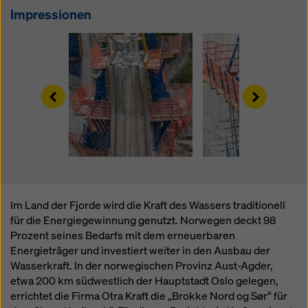
Überwachungszwecken unterliegen und dagegen
Impressionen
keine wirksamen Rechtsbehelfe zur Verfügung
stehen. Sie können alle einwilligungspflichtigen
Cookies ablehnen, indem Sie auf "Ablehnen" klicken
oder Ihre
Cookie Einstellungen
anpassen, indem Sie
auf Cookie Einstellungen am Ende dieser Website
Left
Right
klicken und die entsprechenden Checkboxen
verwenden. Sie können Ihre Einwilligung jederzeit
grundlos mit Wirkung für die Zukunft widerrufen,
indem Sie zB auf
Cookie Einstellungen
am Ende
dieser Website klicken.
Weitere Informationen zu unseren Cookies finden Sie
in unserer Datenschutzerklärung
. Wir bieten Ihnen
Im Land der Fjorde wird die Kraft des Wassers traditionell
auch die Möglichkeit, Ihre Cookies auszuwählen
für die Energiegewinnung genutzt. Norwegen deckt 98
(Erweiterte Cookie-Einstellungen).
Prozent seines Bedarfs mit dem erneuerbaren
Energieträger und investiert weiter in den Ausbau der
Wasserkraft. In der norwegischen Provinz Aust-Agder,
etwa 200 km südwestlich der Hauptstadt Oslo gelegen,
errichtet die Firma Otra Kraft die „Brokke Nord og Sør“ für