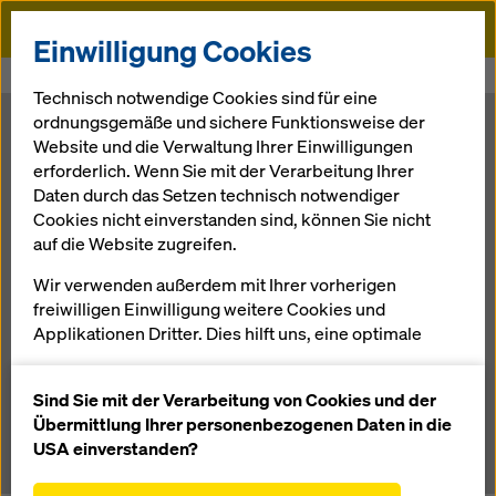
Doka
Einwilligung Cookies
Startseite
Newsroom
Kraftvolle Premiere für D35
Technisch notwendige Cookies sind für eine
ordnungsgemäße und sichere Funktionsweise der
Kraftvolle
Website und die Verwaltung Ihrer Einwilligungen
erforderlich. Wenn Sie mit der Verarbeitung Ihrer
Daten durch das Setzen technisch notwendiger
Premiere für
Cookies nicht einverstanden sind, können Sie nicht
auf die Website zugreifen.
D35
Wir verwenden außerdem mit Ihrer vorherigen
freiwilligen Einwilligung weitere Cookies und
Applikationen Dritter. Dies hilft uns, eine optimale
09.10.2013 |
Presse
Performance unserer Website zu gewährleisten,
insbesondere
Sind Sie mit der Verarbeitung von Cookies und der
die Funktionalität unserer Website ständig zu
Download: Pressematerial
Übermittlung Ihrer personenbezogenen Daten in die
verbessern (Funktionale und Statistik Cookies),
USA einverstanden?
einen reibungslosen Einkauf bei der Nutzung des