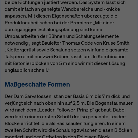
beide Richtungen justiert werden. Das System lässt sich
damit einfach an geneigte Wandbereiche und -knicke
anpassen. Mit diesen Eigenschaften überzeugte die
Produktneuheit schon bei der Premiere: „Mit einer
durchgängigen Schalungsplanung sind keine
Umbauarbeiten der Bühnen und Schalungselemente
notwendig“, sagt Bauleiter Thomas Odde von Kruse Smith.
„Klettergerüst sowie Schalung setzen wir für die gesamte
Talsperre mit nur zwei Kränen rasch um. In Kombination
mit Betonierblöcken von 5 m sind wir mit dieser Lösung
unglaublich schnell.“
Maßgeschalte Formen
Der Dam Sarvsfossen ist an der Basis 6 m bis 7 m dick und
verjüngt sich nach oben hin auf 2,5 m. Die Bogenstaumauer
wird nach dem „Leader-Follower-Prinzip“ gebaut. Dabei
werden in einem ersten Schritt drei so genannte Leader-
Blöcke errichtet, die als Basissäulen fungieren. In einem
zweiten Schritt wird die Schalung zwischen diesen Blöcken
montiert und der Ortbeton in den Follower-Block