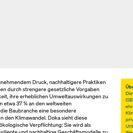
zunehmendem Druck, nachhaltigere Praktiken
Übe
ben durch strengere gesetzliche Vorgaben
Die
eit, ihre erheblichen Umweltauswirkungen zu
(SB
on etwa 37 % an den weltweiten
ehr
 die Baubranche eine besondere
Kl
 den Klimawandel. Doka sieht diese
pri
ökologische Verpflichtung: Sie wird als
Unt
esiliente und nachhaltige Geschäftsmodelle zu
Weg