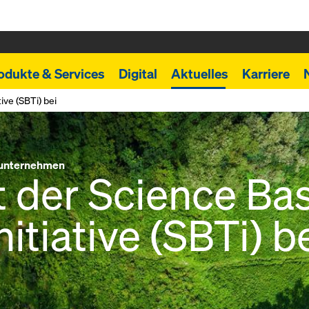
odukte & Services
Digital
Aktuelles
Karriere
ive (SBTi) bei
tunternehmen
tt der Science Ba
nitiative (SBTi) b