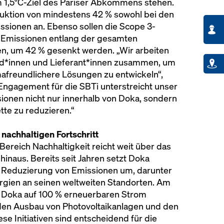
m 1,5°C-Ziel des Pariser Abkommens stehen.
duktion von mindestens 42 % sowohl bei den
ssionen an. Ebenso sollen die Scope 3-
en Emissionen entlang der gesamten
, um 42 % gesenkt werden. „Wir arbeiten
und*innen und Lieferant*innen zusammen, um
imafreundlichere Lösungen zu entwickeln“,
Engagement für die SBTi unterstreicht unser
onen nicht nur innerhalb von Doka, sondern
tte zu reduzieren.“
nachhaltigen Fortschritt
 Bereich Nachhaltigkeit reicht weit über das
inaus. Bereits seit Jahren setzt Doka
eduzierung von Emissionen um, darunter
rgien an seinen weltweiten Standorten. Am
t Doka auf 100 % erneuerbaren Strom
 den Ausbau von Photovoltaikanlagen und den
se Initiativen sind entscheidend für die