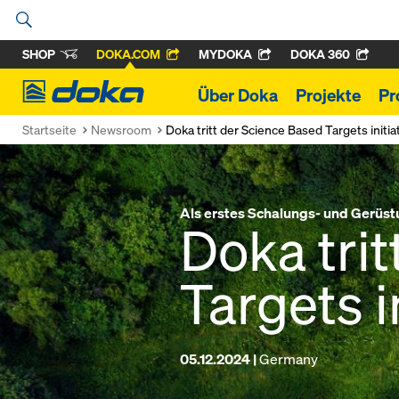
SHOP
DOKA.COM
MYDOKA
DOKA 360
Doka
Über Doka
Projekte
Pr
Startseite
Newsroom
Doka tritt der Science Based Targets initiat
Als erstes Schalungs- und Gerüs
Doka tri
Targets i
05.12.2024 |
Germany