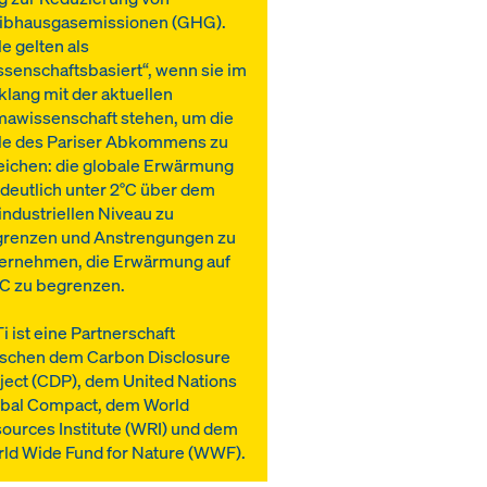
ibhausgasemissionen (GHG).
le gelten als
ssenschaftsbasiert“, wenn sie im
klang mit der aktuellen
mawissenschaft stehen, um die
le des Pariser Abkommens zu
eichen: die globale Erwärmung
 deutlich unter 2°C über dem
industriellen Niveau zu
renzen und Anstrengungen zu
ernehmen, die Erwärmung auf
°C zu begrenzen.
i ist eine Partnerschaft
schen dem Carbon Disclosure
ject (CDP), dem United Nations
bal Compact, dem World
ources Institute (WRI) und dem
ld Wide Fund for Nature (WWF).