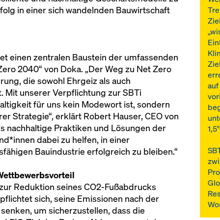
rfolg in einer sich wandelnden Bauwirtschaft
Tre
Zie
„wi
Ein
Kli
ldet einen zentralen Baustein der umfassenden
Zie
 Zero 2040“ von Doka. „Der Weg zu Net Zero
err
rung, die sowohl Ehrgeiz als auch
auf
 Mit unserer Verpflichtung zur SBTi
vor
altigkeit für uns kein Modewort ist, sondern
beg
rer Strategie“, erklärt Robert Hauser, CEO von
unt
ss nachhaltige Praktiken und Lösungen der
1,5
d*innen dabei zu helfen, in einer
SBT
fähigen Bauindustrie erfolgreich zu bleiben.“
zwi
Pro
Wettbewerbsvorteil
Glo
e zur Reduktion seines CO2-Fußabdrucks
Res
flichtet sich, seine Emissionen nach der
Wor
enken, um sicherzustellen, dass die