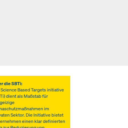
r die SBTi:
 Science Based Targets initiative
Ti) dient als Maßstab für
geizige
imaschutzmaßnahmen im
vaten Sektor. Die Initiative bietet
ernehmen einen klar definierten
 zur Reduzierung von