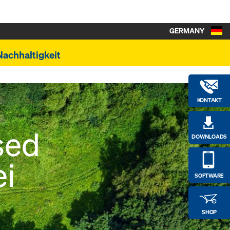
GERMANY
Nachhaltigkeit
KONTAKT
sed
DOWNLOADS
ei
SOFTWARE
SHOP