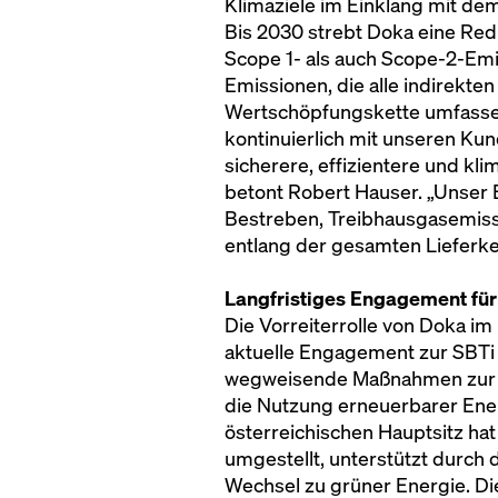
Klimaziele im Einklang mit de
Bis 2030 strebt Doka eine Re
Scope 1- als auch Scope-2-Emi
Emissionen, die alle indirekt
Wertschöpfungskette umfassen
kontinuierlich mit unseren K
sicherere, effizientere und kl
betont Robert Hauser. „Unser 
Bestreben, Treibhausgasemissi
entlang der gesamten Lieferke
Langfristiges Engagement für 
Die Vorreiterrolle von Doka im
aktuelle Engagement zur SBTi h
wegweisende Maßnahmen zur R
die Nutzung erneuerbarer Ene
österreichischen Hauptsitz ha
umgestellt, unterstützt durch
Wechsel zu grüner Energie. Die