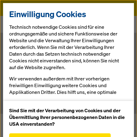
Doka
Einwilligung Cookies
Startseite
Doka Xpress
DokaXpress 02/2019
Technisch notwendige Cookies sind für eine
DokaXpress 02/2019
ordnungsgemäße und sichere Funktionsweise der
Website und die Verwaltung Ihrer Einwilligungen
DokaXpress
erforderlich. Wenn Sie mit der Verarbeitung Ihrer
Daten durch das Setzen technisch notwendiger
Cookies nicht einverstanden sind, können Sie nicht
02/2019
auf die Website zugreifen.
Wir verwenden außerdem mit Ihrer vorherigen
freiwilligen Einwilligung weitere Cookies und
30.10.2019 |
News
Applikationen Dritter. Dies hilft uns, eine optimale
Performance unserer Website zu gewährleisten,
insbesondere
Sind Sie mit der Verarbeitung von Cookies und der
die Funktionalität unserer Website ständig zu
Übermittlung Ihrer personenbezogenen Daten in die
Tunnelbau
bei laufendem Bahn- und Straßenverkehr
verbessern (Funktionale und Statistik Cookies),
USA einverstanden?
Tipps & Tricks
vom Richtmeister
einen reibungslosen Einkauf bei der Nutzung des
Bei
Brückenbau
Verkehrsfluss aufrechterhalten