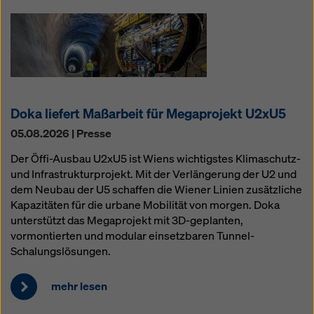
Überwachungszwecken unterliegen und dagegen
keine wirksamen Rechtsbehelfe zur Verfügung
stehen. Sie können alle einwilligungspflichtigen
Cookies ablehnen, indem Sie auf "Ablehnen" klicken
oder Ihre
Cookie Einstellungen
anpassen, indem Sie
auf Cookie Einstellungen am Ende dieser Website
klicken und die entsprechenden Checkboxen
Doka liefert Maßarbeit für Megaprojekt U2xU5
verwenden. Sie können Ihre Einwilligung jederzeit
grundlos mit Wirkung für die Zukunft widerrufen,
05.08.2026 | Presse
indem Sie zB auf
Cookie Einstellungen
am Ende
Der Öffi-Ausbau U2xU5 ist Wiens wichtigstes Klimaschutz-
dieser Website klicken.
und Infrastrukturprojekt. Mit der Verlängerung der U2 und
Weitere Informationen zu unseren Cookies finden Sie
dem Neubau der U5 schaffen die Wiener Linien zusätzliche
in unserer Datenschutzerklärung
. Wir bieten Ihnen
Kapazitäten für die urbane Mobilität von morgen. Doka
auch die Möglichkeit, Ihre Cookies auszuwählen
unterstützt das Megaprojekt mit 3D-geplanten,
(Erweiterte Cookie-Einstellungen).
vormontierten und modular einsetzbaren Tunnel-
Schalungslösungen.
mehr lesen