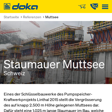
Doka
Startseite
Referenzen
Muttsee
Staumauer Muttsee
Schweiz
Eines der Schlüsselbauwerke des Pumpspeicher-
Kraftwerkprojekts Linthal 2015 stellt die Vergrösserung
des auf knapp 2.500 m Höhe gelegenen Muttsees dar.
Dafür steht eine 1.025 m lange Staumauer im Bau, welche