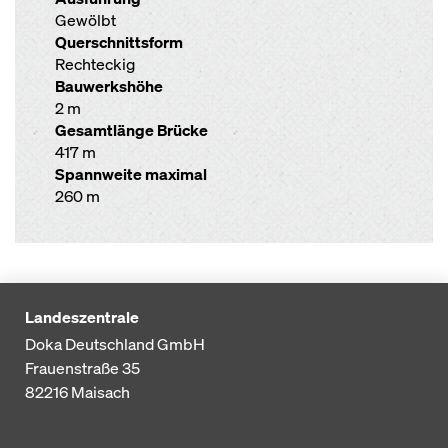
Gewölbt
Querschnittsform
Rechteckig
Bauwerkshöhe
2 m
Gesamtlänge Brücke
417 m
Spannweite maximal
260 m
Landeszentrale
Doka Deutschland GmbH
Frauenstraße 35
82216
Maisach