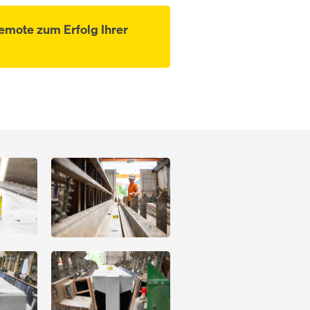
emote zum Erfolg Ihrer
Open
Open