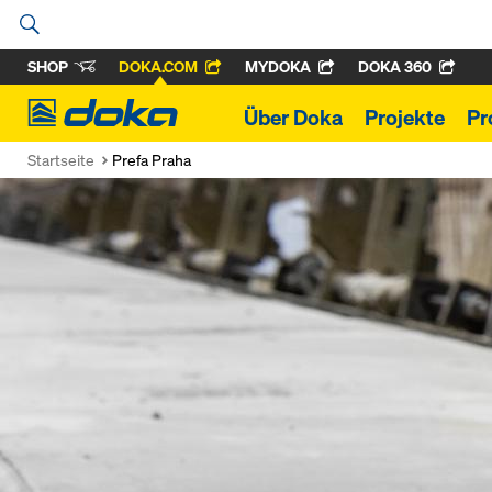
SHOP
DOKA.COM
MYDOKA
DOKA 360
Doka
Über Doka
Projekte
Pr
Startseite
Prefa Praha