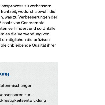
tionsprozess zu verbessern.
 Echtzeit, wodurch sowohl die
den, was zu Verbesserungen der
 Einsatz von Concremote
ten verhindert und so Unfälle
ndem es die Verwendung von
t ermöglichen die präzisen
leichbleibende Qualität ihrer
sung
 Betonmischungen
ensensoren zur
kfestigkeitsentwicklung