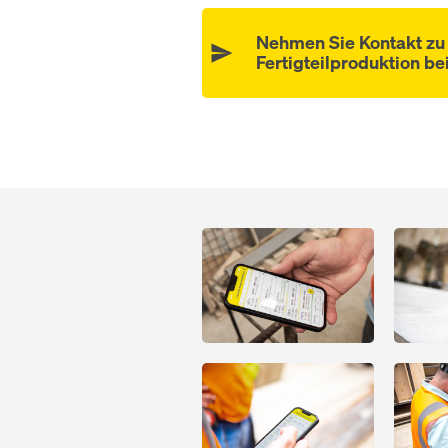
Nehmen Sie Kontakt zu 
Fertigteilproduktion be
Open
Open
Open
Open