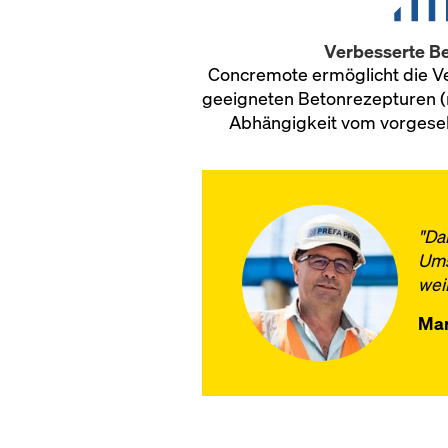
Verbesserte Be
Concremote ermöglicht die 
geeigneten Betonrezepturen (
Abhängigkeit vom vorgese
"Da
Ums
wei
Mar