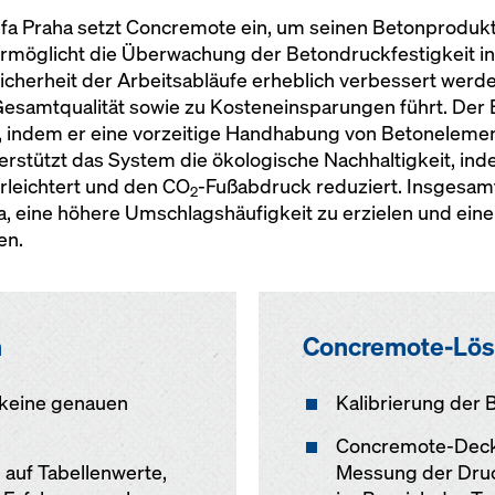
efa Praha setzt Concremote ein, um seinen Betonproduk
ermöglicht die Überwachung der Betondruckfestigkeit in
Sicherheit der Arbeitsabläufe erheblich verbessert wer
Gesamtqualität sowie zu Kosteneinsparungen führt. Der
t, indem er eine vorzeitige Handhabung von Betonelemen
erstützt das System die ökologische Nachhaltigkeit, i
rleichtert und den CO
-Fußabdruck reduziert. Insgesam
2
 eine höhere Umschlagshäufigkeit zu erzielen und eine g
en.
n
Concremote-Lö
 keine genauen
Kalibrierung der
Concremote-Deck
 auf Tabellenwerte,
Messung der Druc